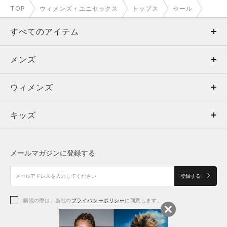
TOP
ウィメンズ＋ユニセックス
トップス
セール
すべてのアイテム
メンズ
メンズ
ウィメンズ
トップス
ウィメンズ
キッズ
トップス
ボトムス
キッズ
トップス
ボトムス
シューズ
シューズ
メールマガジンに登録する
ボトムス
シューズ
アクセサリー
アクセサリー
登録する
シューズ
アクセサリー
購読の際は、当社の
プライバシーポリシー
に同意します。