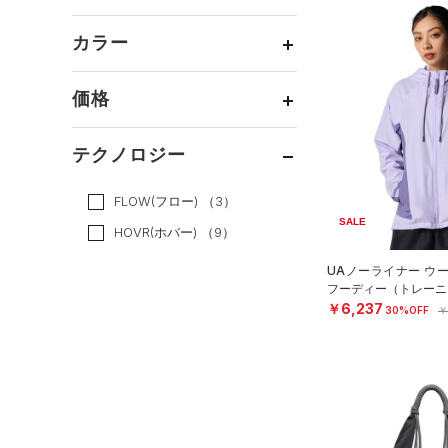
ボトムス
トレーニング
すべてのトップス
（8）
カテゴリーを選択してください。
アクセサリー
カラー
すべてのボトムス
ランニング
（1）
（0）
ベースレイヤー
シューズ
すべてのアクセサリー
（0）
スポーツスタイル
（5）
レギンス&タイツ
（0）
Tシャツ
価格
すべてのシューズ
（4）
アメリカンフットボール
バックパック
（0）
ショートパンツ
（0）
タンクトップ
ブラック
ホワイト
ブラウン
グリーン
（0）
（0）
スポーツシューズ
（1）
ショルダー＆トートバッグ
（3）
パンツ(ロングパンツ)
（0）
ポロシャツ
テクノロジー
サッカー
（0）
（0）
スパイク
～
（0）
サックパック
円
円
（0）
スウェット＆フリース
（0）
ロングTシャツ
ブルー
パープル
レッド
イエロー
リカバリー
（0）
FLOW(フロー)
（3）
スポーツスタイルシューズ
（0）
ウェストバッグ
（0）
アンダーウェア
（0）
パーカー&トレーナー
その他
（0）
（0）
SALE
HOVR(ホバー)
（9）
（1）
ダッフルバッグ
（0）
スカート
（5）
ジャケット
オレンジ
その他
（0）
サンダル
CHARGED(チャージド)
（3）
UAノーライナー ウ
（0）
キャップ＆ビーニー
（0）
スイムウェア
（0）
ジャージ
フーディー（トレーニン
MICRO G(マイクロＧ)
（0）
￥6,237
（0）
ベルト
30%OFF
￥
（0）
ベスト
TRIBASE(トライベース)
（0）
グローブ・手袋
（0）
（0）
ダウン・コート
（0）
RUSH(ラッシュ)
（0）
アイウェア
（0）
スポーツブラ
ISO-CHILL(アイソチル)
（4）
リストバンド＆ヘッドバンド
（0）
セットアップ
（0）
Tech(テック)
（19）