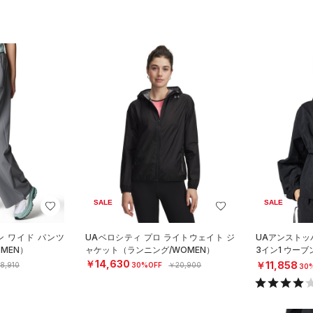
SALE
SALE
ン ワイド パンツ
UAベロシティ プロ ライトウェイト ジ
UAアンストッ
MEN）
ャケット（ランニング/WOMEN）
3イン1 ウー
タイル/WOME
￥14,630
￥11,858
8,910
30%OFF
￥20,900
30