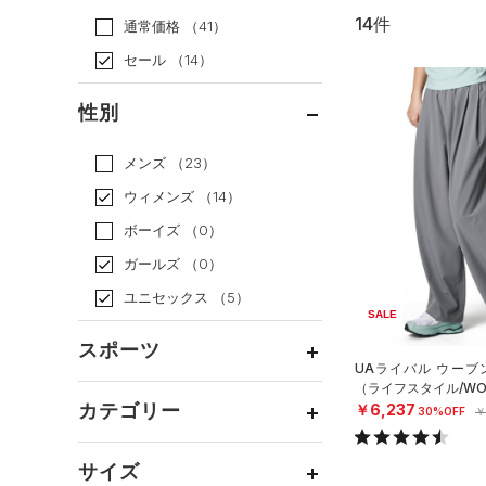
14件
通常価格
（41）
セール
（14）
性別
メンズ
（23）
ウィメンズ
（14）
ボーイズ
（0）
ガールズ
（0）
ユニセックス
（5）
SALE
スポーツ
UAライバル ウーブ
（ライフスタイル/WO
ベースボール
（0）
カテゴリー
￥6,237
30%OFF
￥
バスケットボール
（0）
トップス
ゴルフ
（0）
サイズ