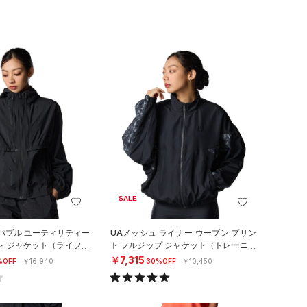
SALE
パブル ユーティリティー
UAメッシュ ライナー ウーブン プリン
ブン ジャケット（ライフス
ト フルジップ ジャケット（トレーニン
N）
グ/WOMEN）
￥7,315
%OFF
￥16,940
30%OFF
￥10,450