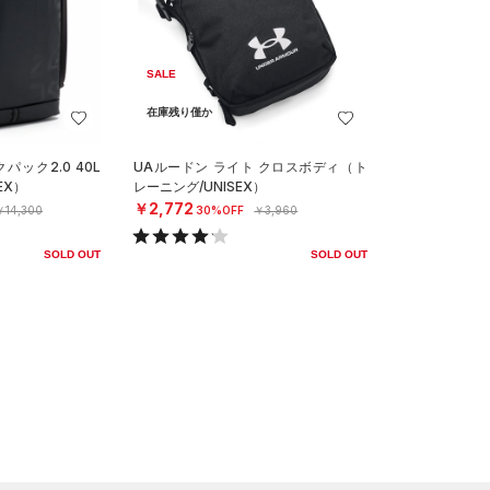
SALE
在庫残り僅か
パック2.0 40L
UAルードン ライト クロスボディ（ト
EX）
レーニング/UNISEX）
￥2,772
￥14,300
30%OFF
￥3,960
SOLD OUT
SOLD OUT