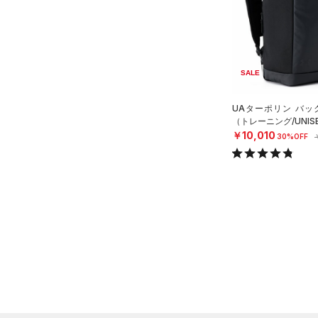
在庫
在庫あり
限定
SALE
直営限定
（0）
コレクション
公式サイト限定
（0）
UAターポリン バック
（トレーニング/UNIS
プロジェクトロック
（0）
在庫残りわずか
（3）
￥10,010
30%OFF
ステフィン・カリー
（0）
アジア限定
（0）