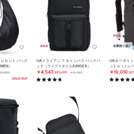
SALE
SALE
在庫残り僅か
クレセント バッグ
UAトライアンフ キャンパス バックパ
UAターポリン 
MEN）
ック（ライフスタイル/UNISEX）
ットル（トレーニ
￥4,543
￥10,010
10,890
30%OFF
￥6,490
30
SOLD OUT