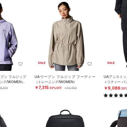
SALE
SALE
ーブン フルジップ
UAウーブン フルジップ フーディー
UAアンストッ
グ/WOMEN）
（トレーニング/WOMEN）
ィリティー パ
OMEN）
￥7,315
￥9,086
8,910
30%OFF
￥10,450
30