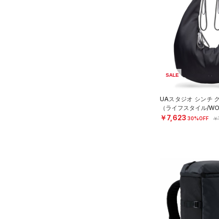
（0）
スイムウェア
（0）
スポーツマスク
COLDGEAR ARMOUR(コール
ドギアアーマー)
（0）
（0）
ソックス
HEATGEAR ARMOUR(ヒート
（0）
ネックウォーマー
ギアアーマー)
（4）
（0）
スリーブ
STORM(ストーム)
（14）
（0）
タオル
SALE
COLDGEAR INFRARED(コー
ルドギアインフラレッド)
（0）
ボール
UAスタジオ シンチ 
（0）
（0）
（ライフスタイル/WO
イヤホン＆ヘッドホン
AUXETIC(オーゼティック)
￥7,623
30%OFF
￥
（0）
ウォーターボトル
（0）
Charged Cotton(チャージド
（0）
その他
コットン)
（0）
Rival Fleece(ライバルフリー
ス)
（0）
Armour Fleece(アーマーフリ
ース)
（0）