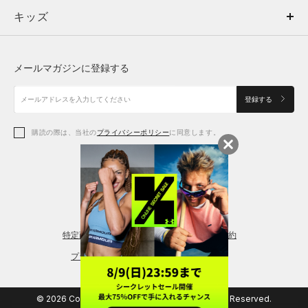
キッズ
トップス
ボトムス
キッズ
トップス
ボトムス
シューズ
シューズ
メールマガジンに登録する
ボトムス
シューズ
アクセサリー
アクセサリー
登録する
シューズ
アクセサリー
購読の際は、当社の
プライバシーポリシー
に同意します。
アクセサリー
スポーツブラ
レギンス＆タイツ
特定商取引法に基づく通販の表記
会員規約
プライバシーポリシー
© 2026 Copyright DOME Corporation. All Rights Reserved.