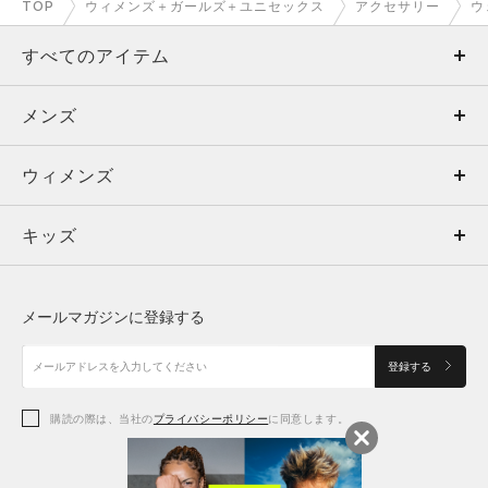
TOP
ウィメンズ＋ガールズ＋ユニセックス
アクセサリー
ウ
すべてのアイテム
メンズ
メンズ
ウィメンズ
トップス
ウィメンズ
キッズ
トップス
ボトムス
キッズ
トップス
ボトムス
シューズ
シューズ
メールマガジンに登録する
ボトムス
シューズ
アクセサリー
アクセサリー
登録する
シューズ
アクセサリー
購読の際は、当社の
プライバシーポリシー
に同意します。
アクセサリー
スポーツブラ