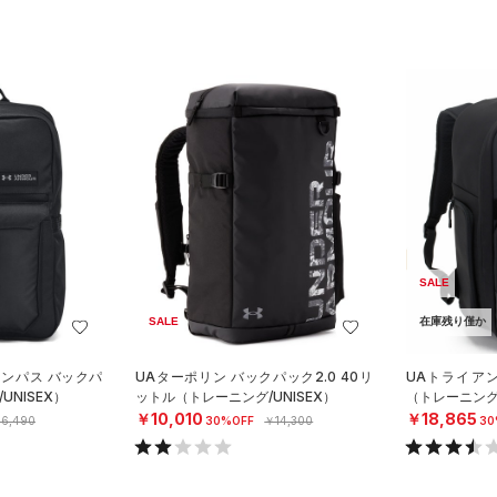
SALE
SALE
在庫残り僅か
ャンパス バックパ
UAターポリン バックパック2.0 40リ
UAトライア
NISEX）
ットル（トレーニング/UNISEX）
（トレーニング/
￥10,010
￥18,865
6,490
30%OFF
￥14,300
30