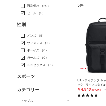
5件
通常価格
（20）
セール
（5）
性別
メンズ
（5）
ウィメンズ
（5）
ボーイズ
（0）
ガールズ
（0）
ユニセックス
（5）
SALE
スポーツ
UAトライアンフ キ
ック（ライフスタイル/U
ベースボール
（1）
カテゴリー
￥4,543
30%OFF
￥
バスケットボール
（0）
トップス
ゴルフ
（0）