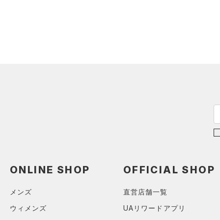
（0）
（0）
スイムウェア
（0）
スポーツマスク
（6）
ソックス
（0）
ネックウォーマー
（0）
スリーブ
（1）
タオル
（0）
ボール
（0）
イヤホン＆ヘッドホン
（0）
ウォーターボトル
（0）
その他
ONLINE SHOP
OFFICIAL SHOP
シューズ
すべてのシューズ
メンズ
直営店舗一覧
サイズ
（7）
スポーツシューズ
ウィメンズ
UAリワードアプリ
ONESIZE