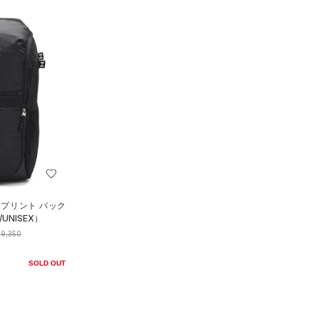
 プリント バック
NISEX）
9,350
SOLD OUT