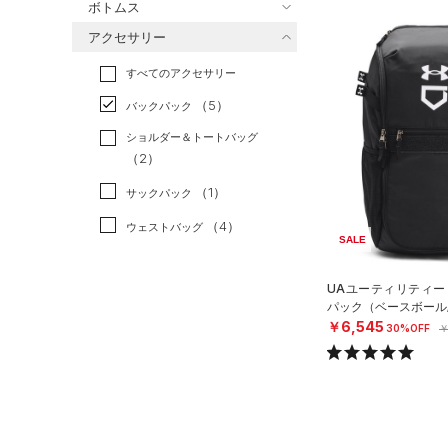
ボトムス
トレーニング
すべてのトップス
（3）
アクセサリー
すべてのボトムス
ランニング
（0）
（1）
ベースレイヤー
すべてのアクセサリー
（7）
スポーツスタイル
（1）
レギンス&タイツ
（20）
Tシャツ
（5）
アメリカンフットボール
バックパック
（6）
ショートパンツ
（4）
タンクトップ
（0）
ショルダー＆トートバッグ
（5）
パンツ(ロングパンツ)
（0）
ポロシャツ
（2）
サッカー
（0）
（0）
スウェット＆フリース
（1）
ロングTシャツ
リカバリー
（0）
（1）
サックパック
（0）
アンダーウェア
（1）
パーカー&トレーナー
その他
（0）
（4）
ウェストバッグ
SALE
（0）
スカート
（3）
ジャケット
（2）
ダッフルバッグ
（0）
スイムウェア
（0）
ジャージ
UAユーティリティー
（2）
キャップ＆ビーニー
パック（ベースボール/U
（0）
ベスト
￥6,545
（0）
ベルト
30%OFF
￥
（0）
ダウン・コート
（0）
グローブ・手袋
（4）
スポーツブラ
（0）
アイウェア
（0）
セットアップ
リストバンド＆ヘッドバンド