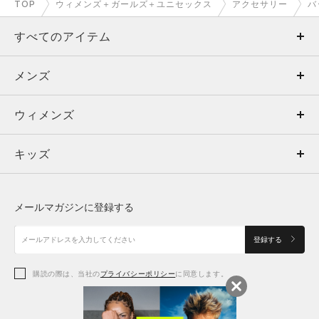
TOP
ウィメンズ＋ガールズ＋ユニセックス
アクセサリー
バ
すべてのアイテム
メンズ
メンズ
ウィメンズ
トップス
ウィメンズ
キッズ
トップス
ボトムス
キッズ
トップス
ボトムス
シューズ
シューズ
メールマガジンに登録する
ボトムス
シューズ
アクセサリー
アクセサリー
登録する
シューズ
アクセサリー
購読の際は、当社の
プライバシーポリシー
に同意します。
アクセサリー
スポーツブラ