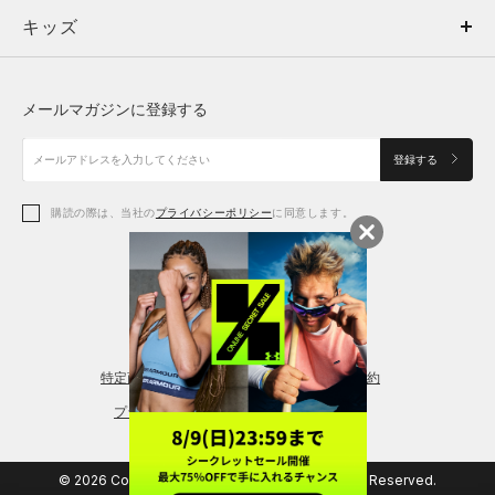
キッズ
トップス
ボトムス
キッズ
トップス
ボトムス
シューズ
シューズ
メールマガジンに登録する
ボトムス
シューズ
アクセサリー
アクセサリー
登録する
シューズ
アクセサリー
購読の際は、当社の
プライバシーポリシー
に同意します。
アクセサリー
スポーツブラ
レギンス＆タイツ
特定商取引法に基づく通販の表記
会員規約
プライバシーポリシー
© 2026 Copyright DOME Corporation. All Rights Reserved.