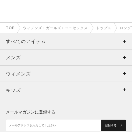
TOP
ウィメンズ＋ガールズ＋ユニセックス
トップス
ロング
すべてのアイテム
メンズ
メンズ
ウィメンズ
トップス
ウィメンズ
キッズ
トップス
ボトムス
キッズ
トップス
ボトムス
シューズ
シューズ
メールマガジンに登録する
ボトムス
シューズ
アクセサリー
アクセサリー
登録する