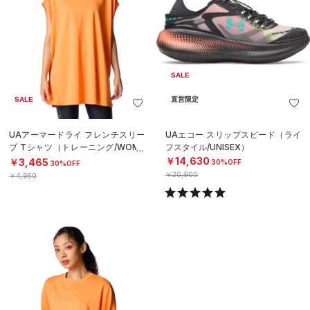
SALE
SALE
直営限定
UAアーマードライ フレンチスリー
UAエコー スリップスピード（ライ
ブ Tシャツ（トレーニング/WOME
フスタイル/UNISEX）
N）
￥14,630
￥3,465
30%OFF
30%OFF
￥20,900
￥4,950