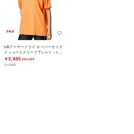
SALE
UAアーマードライ オーバーサイズ
ド ショートスリーブ Tシャツ（トレ
ーニング/WOMEN）
￥3,465
30%OFF
￥4,950