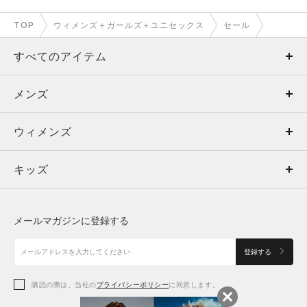
TOP
ウィメンズ＋ガールズ＋ユニセックス
セール
すべてのアイテム
メンズ
メンズ
ウィメンズ
トップス
ウィメンズ
キッズ
トップス
ボトムス
キッズ
トップス
ボトムス
シューズ
シューズ
メールマガジンに登録する
ボトムス
シューズ
アクセサリー
アクセサリー
登録する
シューズ
アクセサリー
購読の際は、当社の
プライバシーポリシー
に同意します。