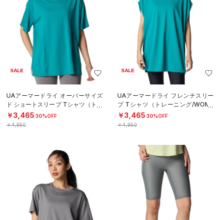
SALE
SALE
UAアーマードライ オーバーサイズ
UAアーマードライ フレンチスリー
ド ショートスリーブ Tシャツ（トレ
ブ Tシャツ（トレーニング/WOME
ーニング/WOMEN）
N）
￥3,465
￥3,465
30%OFF
30%OFF
￥4,950
￥4,950