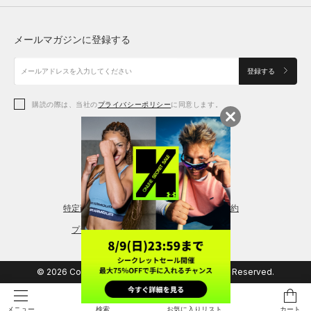
トップス
ボトムス
シューズ
シューズ
メールマガジンに登録する
ボトムス
シューズ
アクセサリー
アクセサリー
登録する
シューズ
アクセサリー
購読の際は、当社の
プライバシーポリシー
に同意します。
アクセサリー
スポーツブラ
レギンス＆タイツ
特定商取引法に基づく通販の表記
会員規約
プライバシーポリシー
© 2026 Copyright DOME Corporation. All Rights Reserved.
検索
お気に入りリスト
カート
メニュー