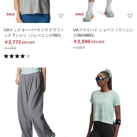
SALE
SALE
UAテック オーバーサイズ グラフィ
UAフライバイ ショーツ（ランニン
ック Tシャツ（トレーニング/WOM
グ/WOMEN）
EN）
￥2,695
￥2,772
30%OFF
30%OFF
￥3,850
￥3,960