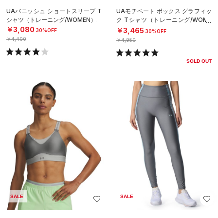
UAバニッシュ ショートスリーブ T
UAモチベート ボックス グラフィッ
シャツ（トレーニング/WOMEN）
ク Tシャツ（トレーニング/WOME
N）
￥3,080
￥3,465
30%OFF
30%OFF
￥4,400
￥4,950
SOLD OUT
SALE
SALE