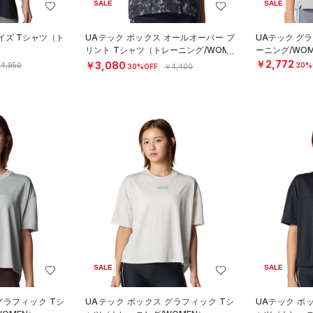
SALE
SALE
イズ Tシャツ（ト
UAテック ボックス オールオーバー プ
UAテック グ
）
リント Tシャツ（トレーニング/WOME
ーニング/WOM
N）
￥2,772
￥3,080
4,950
30%
30%OFF
￥4,400
SALE
SALE
グラフィック Tシ
UAテック ボックス グラフィック Tシ
UAテック ボ