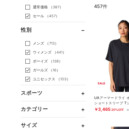
457件
通常価格
（387）
セール
（457）
性別
メンズ
（713）
ウィメンズ
（441）
ボーイズ
（138）
ガールズ
（16）
ユニセックス
（103）
SALE
スポーツ
UAアーマードライ 
ショートスリーブ T
ベースボール
（1）
ング/WOMEN）
カテゴリー
￥3,465
30%OFF
￥
バスケットボール
（36）
トップス
ゴルフ
（115）
サイズ