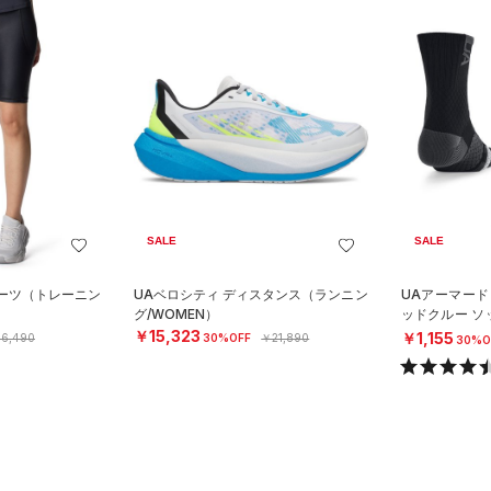
SALE
SALE
ョーツ（トレーニン
UAベロシティ ディスタンス（ランニン
UAアーマード
グ/WOMEN）
ッドクルー ソ
NISEX）
￥15,323
￥1,155
6,490
30%OFF
￥21,890
30%O