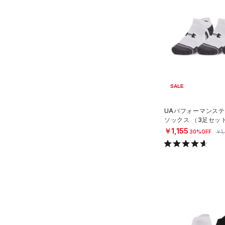
（2）
（0）
スイムウェア
在庫あり
CHARGED(チャージド)
（7）
限定
（0）
スポーツマスク
MICRO G(マイクロＧ)
（5）
（19）
ソックス
直営限定
（23）
コレクション
TRIBASE(トライベース)
（2）
（1）
ネックウォーマー
公式サイト限定
（0）
RUSH(ラッシュ)
（1）
プロジェクトロック
（0）
（0）
スリーブ
在庫残りわずか
（86）
ISO-CHILL(アイソチル)
ステフィン・カリー
（11）
（1）
タオル
SALE
（13）
アジア限定
（6）
（0）
Tech(テック)
（11）
ボール
UAパフォーマンステ
COLDGEAR ARMOUR(コール
（0）
ソックス （3足セッ
イヤホン＆ヘッドホン
グ/UNISEX）
ドギアアーマー)
（0）
￥1,155
30%OFF
￥1
（0）
ウォーターボトル
HEATGEAR ARMOUR(ヒート
（0）
その他
ギアアーマー)
（6）
STORM(ストーム)
（72）
COLDGEAR INFRARED(コー
ルドギアインフラレッド)
（10）