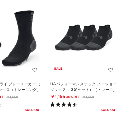
SALE
ライ プレーメーカー ミ
UAパフォーマンステック ノーショー
ックス（トレーニング/U
ソックス （3足セット）（トレーニン
グ/UNISEX）
￥1,155
FF
￥1,650
30%OFF
￥1,650
SOLD OUT
SOLD OUT