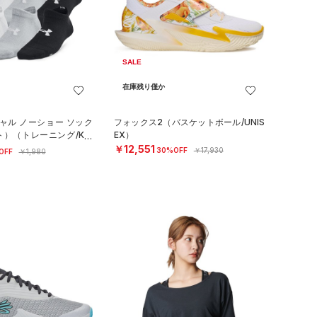
SALE
在庫残り僅か
ャル ノーショー ソック
フォックス2（バスケットボール/UNIS
ト）（トレーニング/KID
EX）
￥12,551
30%OFF
￥17,930
OFF
￥1,980