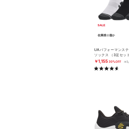
AUXETIC(オーゼティック)
（0）
Charged Cotton(チャージド
コットン)
（3）
SALE
Rival Fleece(ライバルフリー
在庫残り僅か
ス)
（13）
Armour Fleece(アーマーフリ
UAパフォーマンステ
ース)
（1）
ソックス （3足セッ
グ/UNISEX）
￥1,155
30%OFF
￥1