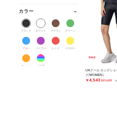
ボトムス
トレーニング
すべてのトップス
（164）
カテゴリーを選択してください。
アクセサリー
カラー
すべてのボトムス
ランニング
（59）
（12）
ベースレイヤー
シューズ
すべてのアクセサリー
（23）
スポーツスタイル
（81）
レギンス&タイツ
（28）
Tシャツ
すべてのシューズ
（6）
アメリカンフットボール
バックパック
（13）
ショートパンツ
（9）
タンクトップ
ブラック
ホワイト
ブラウン
グリーン
（0）
（87）
スポーツシューズ
ショルダー＆トートバッグ
（20）
パンツ(ロングパンツ)
（26）
ポロシャツ
（6）
サッカー
（0）
（0）
スパイク
（3）
スウェット＆フリース
（13）
ロングTシャツ
ブルー
パープル
レッド
イエロー
リカバリー
（1）
（0）
サックパック
スポーツスタイルシューズ
（0）
アンダーウェア
（42）
パーカー&トレーナー
SALE
その他
（24）
（0）
（4）
ウェストバッグ
（25）
スカート
（59）
ジャケット
オレンジ
その他
（2）
サンダル
（2）
ダッフルバッグ
UAクール ロングシ
（0）
スイムウェア
（1）
ジャージ
グ/WOMEN）
（8）
キャップ＆ビーニー
￥4,543
価格
30%OFF
￥
（7）
ベスト
（0）
ベルト
（4）
ダウン・コート
（1）
グローブ・手袋
テクノロジー
（7）
スポーツブラ
～
円
円
（0）
アイウェア
FLOW(フロー)
（20）
（1）
セットアップ
在庫
リストバンド＆ヘッドバンド
HOVR(ホバー)
（43）