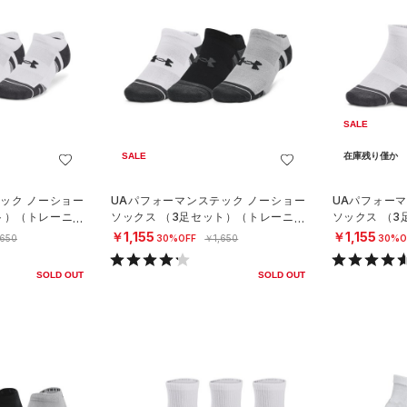
SALE
SALE
在庫残り僅か
ック ノーショー
UAパフォーマンステック ノーショー
UAパフォー
ト）（トレーニン
ソックス （3足セット）（トレーニン
ソックス （
グ/UNISEX）
グ/UNISEX）
￥1,155
￥1,155
,650
30%OFF
￥1,650
30%O
SOLD OUT
SOLD OUT