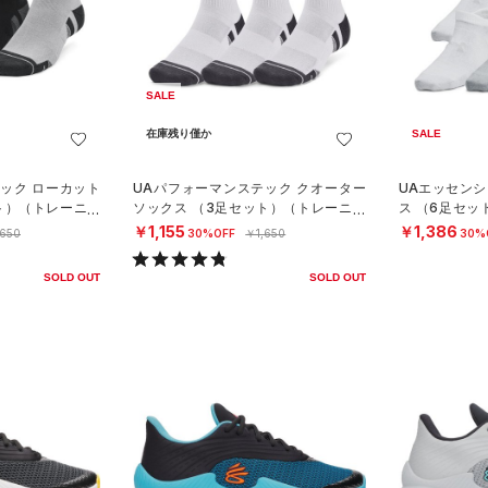
SALE
在庫残り僅か
SALE
ック ローカット
UAパフォーマンステック クオーター
UAエッセンシ
ト）（トレーニン
ソックス （3足セット）（トレーニン
ス （6足セッ
グ/UNISEX）
S）
￥1,155
￥1,386
,650
30%OFF
￥1,650
30%
SOLD OUT
SOLD OUT