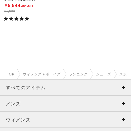
￥5,544
30%OFF
￥7,920
TOP
ウィメンズ＋ボーイズ
ランニング
シューズ
スポー
すべてのアイテム
メンズ
メンズ
ウィメンズ
トップス
ウィメンズ