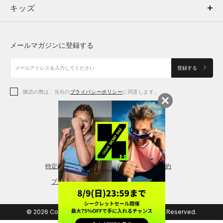
キッズ
トップス
ボトムス
キッズ
トップス
ボトムス
シューズ
シューズ
メールマガジンに登録する
ボトムス
シューズ
アクセサリー
アクセサリー
登録する
シューズ
アクセサリー
購読の際は、当社の
プライバシーポリシー
に同意します。
アクセサリー
スポーツブラ
レギンス＆タイツ
特定商取引法に基づく通販の表記
会員規約
プライバシーポリシー
© 2026 Copyright DOME Corporation. All Rights Reserved.