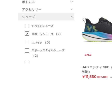
ボトムス
トレーニング
すべてのトップス
（0）
アクセサリー
すべてのボトムス
ランニング
（5）
（2）
ベースレイヤー
シューズ
すべてのアクセサリー
（7）
スポーツスタイル
（0）
レギンス&タイツ
（30）
Tシャツ
すべてのシューズ
（2）
アメリカンフットボール
バックパック
（5）
ショートパンツ
（6）
タンクトップ
（0）
（7）
スポーツシューズ
（1）
ショルダー＆トートバッグ
（4）
パンツ(ロングパンツ)
（0）
ポロシャツ
サッカー
（0）
（0）
スパイク
（0）
サックパック
（0）
スウェット＆フリース
（2）
ロングTシャツ
リカバリー
（0）
スポーツスタイルシューズ
（2）
ウェストバッグ
（0）
アンダーウェア
（2）
パーカー&トレーナー
SALE
その他
（2）
（0）
（1）
ダッフルバッグ
（0）
スカート
（4）
ジャケット
（1）
サンダル
UAベロシティ SPD
（2）
キャップ＆ビーニー
（1）
スイムウェア
（0）
ジャージ
MEN）
￥11,550
（0）
30%OFF
￥
ベルト
サイズ
（0）
ベスト
（0）
グローブ・手袋
（0）
ダウン・コート
16.5
カラー
（0）
アイウェア
（2）
スポーツブラ
17.0
リストバンド＆ヘッドバンド
（0）
セットアップ
17.5
（0）
ブラック
ホワイト
ブラウン
グリーン