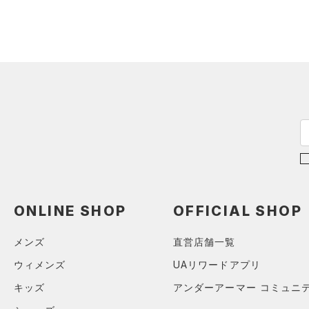
18.0
（1）
スイムウェア
（0）
スポーツマスク
18.5
（0）
ソックス
19.0
ブルー
パープル
レッド
イエロー
（0）
ネックウォーマー
19.5
（0）
スリーブ
20.0
オレンジ
その他
（1）
20.5
タオル
21.0
（0）
ボール
価格
21.5
（0）
イヤホン＆ヘッドホン
22.0
テクノロジー
（0）
ウォーターボトル
～
円
円
22.5
（0）
その他
FLOW(フロー)
（1）
ONLINE SHOP
OFFICIAL SHOP
在庫
23.0
HOVR(ホバー)
（2）
23.5
メンズ
直営店舗一覧
在庫あり
CHARGED(チャージド)
（2）
24.0
ウィメンズ
UAリワードアプリ
MICRO G(マイクロＧ)
（0）
24.5
限定
キッズ
アンダーアーマー コミュニ
TRIBASE(トライベース)
25.0
（0）
直営限定
（0）