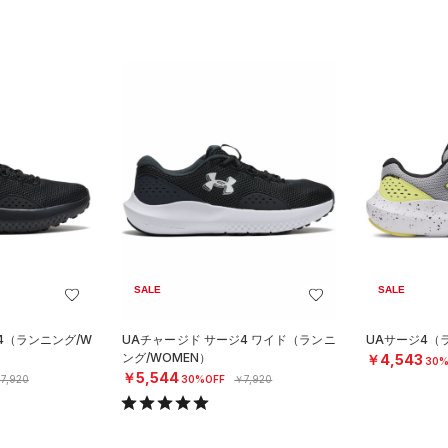
SALE
SALE
4（ランニング/W
UAチャージド サージ4 ワイド（ランニ
UAサージ4（ラ
ング/WOMEN）
￥4,543
30%
￥5,544
7,920
30%OFF
￥7,920