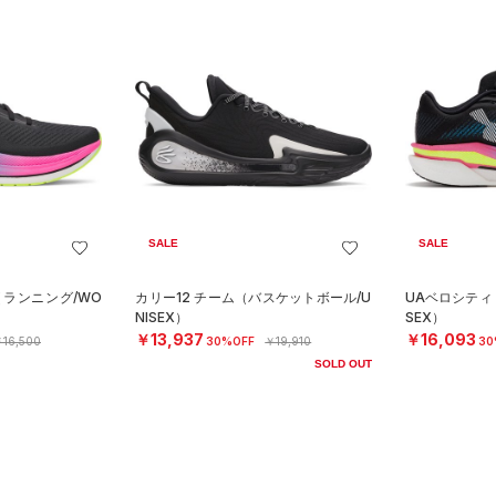
SALE
SALE
（ランニング/WO
カリー12 チーム（バスケットボール/U
UAベロシティ 
NISEX）
SEX）
￥13,937
￥16,093
16,500
30%OFF
￥19,910
30
SOLD OUT