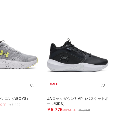
SALE
ンニング/BOYS）
UAロックダウン7 AP（バスケットボ
ール/KIDS）
OFF
￥6,490
￥5,775
30%OFF
￥8,250