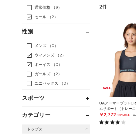
2件
通常価格
（9）
セール
（2）
性別
メンズ
（0）
ウィメンズ
（2）
ボーイズ
（0）
ガールズ
（2）
ユニセックス
（0）
SALE
スポーツ
UAアーマーブラ FO
ムサポート（トレーニン
ベースボール
（0）
カテゴリー
￥2,772
30%OFF
￥
バスケットボール
（0）
トップス
ゴルフ
（0）