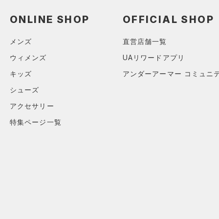
（1）
スイムウェア
ONLINE SHOP
OFFICIAL SHOP
ボトムス
アクセサリー
すべてのボトムス
メンズ
直営店舗一覧
シューズ
すべてのアクセサリー
（7）
レギンス&タイツ
ウィメンズ
UAリワードアプリ
すべてのシューズ
（3）
バックパック
（6）
キッズ
アンダーアーマー コミュニ
ショートパンツ
サイズ
（8）
スポーツシューズ
（1）
ショルダー＆トートバッグ
（4）
シューズ
パンツ(ロングパンツ)
YM(140cm)
カラー
（0）
スパイク
（1）
サックパック
アクセサリー
（0）
スウェット＆フリース
YL(150cm)
スポーツスタイルシューズ
（2）
ウェストバッグ
特集ページ一覧
（0）
アンダーウェア
YXL(160cm)
（2）
（1）
ダッフルバッグ
（0）
ブラック
スカート
ホワイト
ブラウン
グリーン
XS
（1）
サンダル
（2）
キャップ＆ビーニー
（1）
S
スイムウェア
（0）
M
ベルト
ブルー
パープル
レッド
イエロー
L
（0）
グローブ・手袋
XL
（0）
アイウェア
オレンジ
その他
2XL