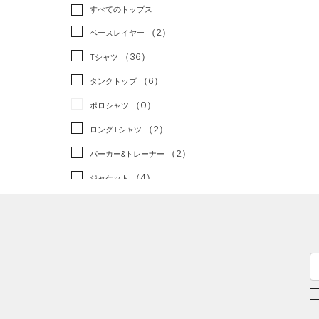
トレーニング
すべてのトップス
（2）
ランニング
（0）
（2）
ベースレイヤー
スポーツスタイル
（0）
（36）
Tシャツ
アメリカンフットボール
（6）
タンクトップ
（0）
（0）
ポロシャツ
サッカー
（0）
（2）
ロングTシャツ
リカバリー
（0）
（2）
パーカー&トレーナー
その他
（0）
（4）
ジャケット
（0）
ジャージ
（0）
ベスト
（0）
ダウン・コート
（2）
スポーツブラ
（0）
セットアップ