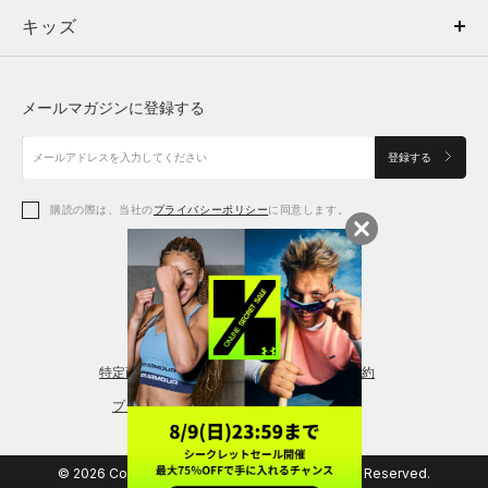
キッズ
トップス
ボトムス
キッズ
トップス
ボトムス
シューズ
シューズ
メールマガジンに登録する
ボトムス
シューズ
アクセサリー
アクセサリー
登録する
シューズ
アクセサリー
購読の際は、当社の
プライバシーポリシー
に同意します。
アクセサリー
スポーツブラ
レギンス＆タイツ
特定商取引法に基づく通販の表記
会員規約
プライバシーポリシー
© 2026 Copyright DOME Corporation. All Rights Reserved.