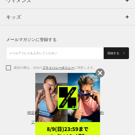
ウィメンズ
トップス
ウィメンズ
キッズ
トップス
ボトムス
キッズ
トップス
ボトムス
シューズ
シューズ
メールマガジンに登録する
ボトムス
シューズ
アクセサリー
アクセサリー
登録する
シューズ
アクセサリー
購読の際は、当社の
プライバシーポリシー
に同意します。
アクセサリー
スポーツブラ
レギンス＆タイツ
特定商取引法に基づく通販の表記
会員規約
プライバシーポリシー