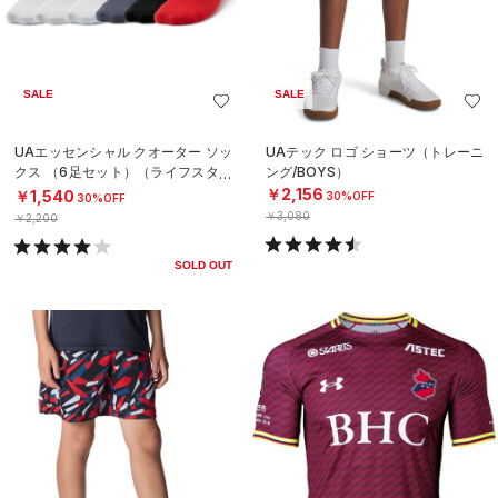
SALE
SALE
UAエッセンシャル クオーター ソッ
UAテック ロゴ ショーツ（トレーニ
クス （6足セット）（ライフスタイ
ング/BOYS）
ル/KIDS）
￥2,156
￥1,540
30%OFF
30%OFF
￥3,080
￥2,200
SOLD OUT