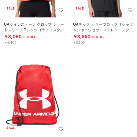
SALE
SALE
UAラインストーン クロップ ショー
UAテック カラーブロック Tシャツ
トスリーブ Tシャツ（ライフスタイ
＆ショーツセット（トレーニング/B
ル/WOMEN）
OYS）
￥3,080
￥3,850
30%OFF
30%OFF
￥4,400
￥5,500
SALE