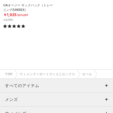
UAオージー サックパック（トレー
ニング/UNISEX）
￥1,925
30%OFF
￥2,750
TOP
ウィメンズ＋ボーイズ＋ユニセックス
セール
すべてのアイテム
メンズ
メンズ