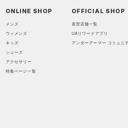
（1）
ショートパンツ
（0）
タンクトップ
ショルダー＆トートバッグ
（1）
ONLINE SHOP
OFFICIAL SHOP
パンツ(ロングパンツ)
（0）
ポロシャツ
（0）
（0）
スウェット＆フリース
（0）
ロングTシャツ
メンズ
直営店舗一覧
（0）
サックパック
（0）
アンダーウェア
（0）
パーカー&トレーナー
ウィメンズ
UAリワードアプリ
（0）
ウェストバッグ
（0）
スカート
（0）
ジャケット
キッズ
アンダーアーマー コミュニ
（0）
ダッフルバッグ
（0）
スイムウェア
（0）
ジャージ
シューズ
（0）
キャップ＆ビーニー
（0）
ベスト
アクセサリー
（0）
ベルト
（0）
ダウン・コート
特集ページ一覧
（0）
グローブ・手袋
（1）
スポーツブラ
（0）
アイウェア
（0）
セットアップ
リストバンド＆ヘッドバンド
（0）
（0）
スイムウェア
（0）
スポーツマスク
（0）
ソックス
（0）
ネックウォーマー