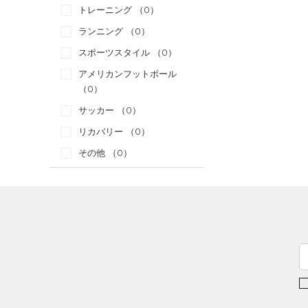
トレーニング
（0）
ランニング
（0）
スポーツスタイル
（0）
アメリカンフットボール
（0）
サッカー
（0）
リカバリー
（0）
その他
（0）
カテゴリー
トップス
ボトムス
すべてのトップス
アクセサリー
すべてのボトムス
（0）
ベースレイヤー
すべてのアクセサリー
（2）
レギンス&タイツ
（7）
Tシャツ
（0）
バックパック