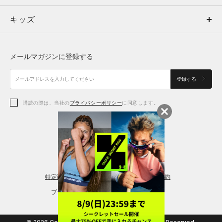
キッズ
トップス
ボトムス
キッズ
トップス
ボトムス
シューズ
シューズ
メールマガジンに登録する
ボトムス
シューズ
アクセサリー
アクセサリー
登録する
シューズ
アクセサリー
購読の際は、当社の
プライバシーポリシー
に同意します。
アクセサリー
スポーツブラ
レギンス＆タイツ
特定商取引法に基づく通販の表記
会員規約
プライバシーポリシー