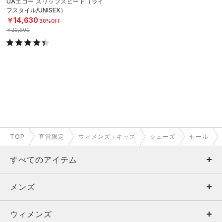
UAエコー スリップスピード（ライ
フスタイル/UNISEX）
￥14,630
30%OFF
￥20,900
TOP
直営限定
ウィメンズ＋キッズ
シューズ
セール
すべてのアイテム
メンズ
メンズ
ウィメンズ
トップス
ウィメンズ