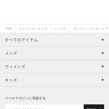
TOP
ウィメンズ＋キッズ
トップス
タンクトップ＋セットア
すべてのアイテム
メンズ
メンズ
ウィメンズ
トップス
ウィメンズ
キッズ
トップス
ボトムス
キッズ
トップス
ボトムス
シューズ
シューズ
メールマガジンに登録する
ボトムス
シューズ
アクセサリー
アクセサリー