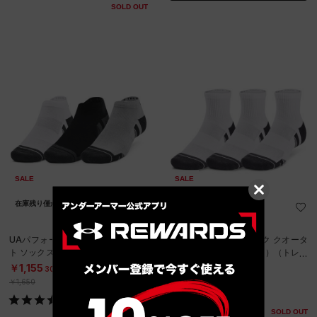
SOLD OUT
SALE
SALE
在庫残り僅か
在庫残り僅か
UAパフォーマンステック ローカッ
UAパフォーマンステック クオータ
ト ソックス （3足セット）（トレー
ー ソックス （3足セット）（トレー
ニング/UNISEX）
ニング/UNISEX）
￥1,155
￥1,155
30%OFF
30%OFF
￥1,650
￥1,650
SOLD OUT
SOLD OUT