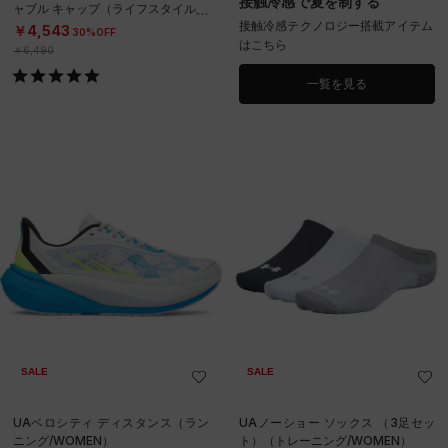
接触冷感で夏を制する
ャブル キャップ（ライフスタイル/U
接触冷感テクノロジー搭載アイテム
NISEX）
￥4,543
30%OFF
はこちら
￥6,490
一覧を見る
SALE
SALE
UAベロシティ ディスタンス（ラン
UAノーショー ソックス （3足セッ
ニング/WOMEN）
ト）（トレーニング/WOMEN）