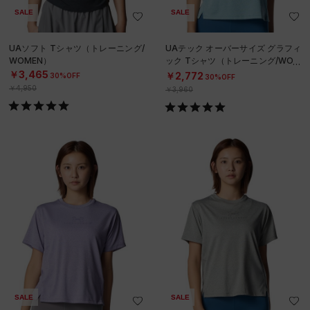
SALE
SALE
UAソフト Tシャツ（トレーニング/
UAテック オーバーサイズ グラフィ
WOMEN）
ック Tシャツ（トレーニング/WOM
EN）
￥3,465
￥2,772
30%OFF
30%OFF
￥4,950
￥3,960
SALE
SALE