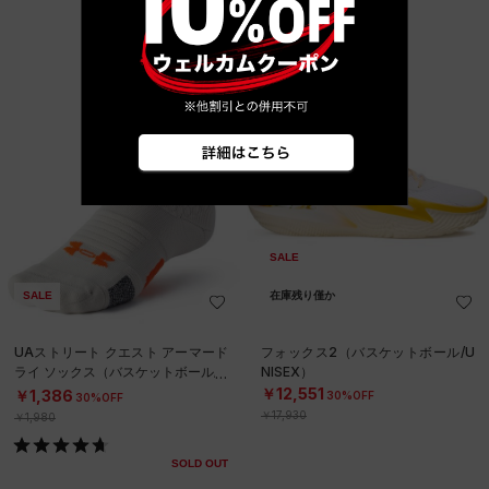
SALE
SALE
在庫残り僅か
UAストリート クエスト アーマード
フォックス2（バスケットボール/U
ライ ソックス（バスケットボール/U
NISEX）
NISEX）
￥12,551
￥1,386
30%OFF
30%OFF
￥17,930
￥1,980
SOLD OUT