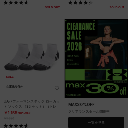
SOLD OUT
SOLD OUT
SALE
在庫残り僅か
UAパフォーマンステック ローカッ
MAX30%OFF
ト ソックス （3足セット）（トレー
クリアランスセール開催中
ニング/UNISEX）
￥1,155
30%OFF
￥1,650
一覧を見る