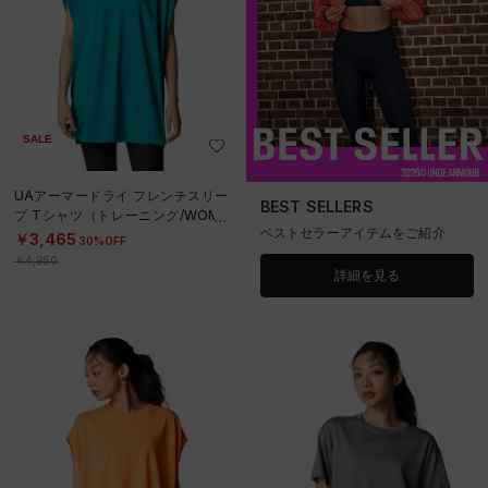
SALE
UAアーマードライ フレンチスリー
BEST SELLERS
ブ Tシャツ（トレーニング/WOME
ベストセラーアイテムをご紹介
N）
￥3,465
30%OFF
￥4,950
詳細を見る