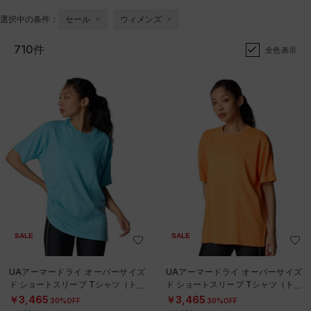
選択中の条件：
セール
ウィメンズ
710件
全色表示
SALE
SALE
UAアーマードライ オーバーサイズ
UAアーマードライ オーバーサイズ
ド ショートスリーブ Tシャツ（トレ
ド ショートスリーブ Tシャツ（トレ
ーニング/WOMEN）
ーニング/WOMEN）
￥3,465
￥3,465
30%OFF
30%OFF