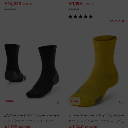
￥15,323
￥1,155
30%OFF
30%OFF
￥21,890
￥1,650
SOLD OUT
SALE
SALE
UAアーマードライ プレーメーカー
カリー アーマードライ プレーメー
ミッドクルー ソックス（トレーニン
カー ミッドクルー ソックス（バス
グ/UNISEX）
ケットボール/UNISEX）
￥1,155
￥1,540
30%OFF
30%OFF