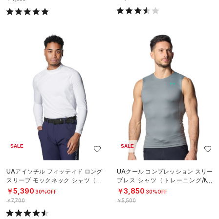
SALE
SALE
UAアイソチル フィッティド ロング
UAクール コンプレッション スリー
スリーブ モックネック シャツ（ゴ
ブレス シャツ（トレーニング/ME
ルフ/MEN）
N）
￥5,390
￥3,850
30%OFF
30%OFF
￥7,700
￥5,500