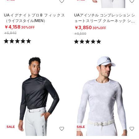
UAイグナイトプロ8 フィックス
UAアイソチル コンプレッション シ
（ライフスタイル/MEN）
ョートスリーブ クルーネック シャ
ツ（ベースボール/MEN）
￥4,158
￥3,850
30%OFF
30%OFF
￥5,940
￥5,500
SALE
SALE