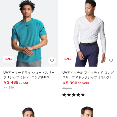
SALE
SALE
UAアーマードライ ショートスリー
UAアイソチル フィッティド ロング
ブ Tシャツ（トレーニング/MEN）
スリーブ Vネックシャツ（ゴルフ/M
EN）
￥3,465
￥5,390
30%OFF
30%OFF
￥4,950
￥7,700