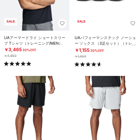
SALE
SALE
UAアーマードライ ショートスリー
UAパフォーマンステック ノーショ
ブ Tシャツ（トレーニング/MEN）
ー ソックス （3足セット）（トレー
ニング/UNISEX）
￥3,465
￥1,155
30%OFF
30%OFF
￥4,950
￥1,650