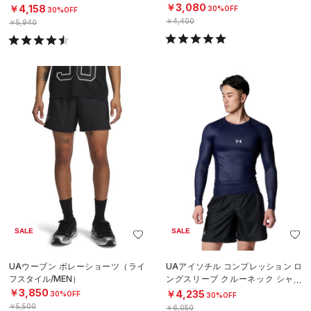
MEN）
￥3,080
￥4,158
30%OFF
30%OFF
￥4,400
￥5,940
SALE
SALE
UAウーブン ボレーショーツ（ライ
UAアイソチル コンプレッション ロ
フスタイル/MEN）
ングスリーブ クルーネック シャツ
（ベースボール/MEN）
￥3,850
￥4,235
30%OFF
30%OFF
￥5,500
￥6,050