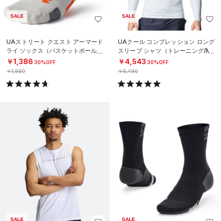
SALE
SALE
UAストリート クエスト アーマード
UAクール コンプレッション ロング
ライ ソックス（バスケットボール/U
スリーブ シャツ（トレーニング/ME
NISEX）
N）
￥1,386
￥4,543
30%OFF
30%OFF
￥1,980
￥6,490
SALE
SALE