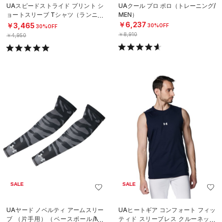
UAスピードストライド プリント シ
UAクール プロ ポロ（トレーニング/
ョートスリーブ Tシャツ（ランニン
MEN）
グ/MEN）
￥6,237
￥3,465
30%OFF
30%OFF
￥8,910
￥4,950
SALE
SALE
UAヤード ノベルティ アームスリー
UAヒートギア コンフォート フィッ
ブ （片手用）（ベースボール/ME
ティド スリーブレス クルーネック