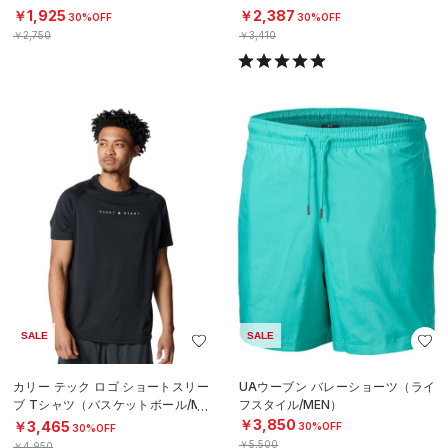
N）
シャツ（ベースボール/MEN）
￥1,925
￥2,387
30%OFF
30%OFF
￥2,750
￥3,410
SALE
SALE
カリー テック ロゴ ショートスリー
UAウーブン バレーショーツ（ライ
ブ Tシャツ（バスケットボール/ME
フスタイル/MEN）
N）
￥3,850
￥3,465
30%OFF
30%OFF
￥5,500
￥4,950