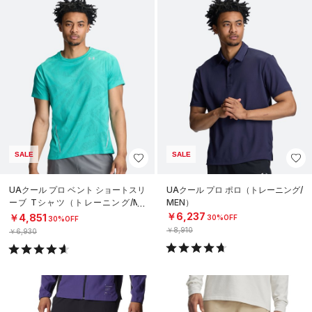
SALE
SALE
UAクール プロ ベント ショートスリ
UAクール プロ ポロ（トレーニング/
ーブ Tシャツ（トレーニング/ME
MEN）
N）
￥6,237
￥4,851
30%OFF
30%OFF
￥8,910
￥6,930