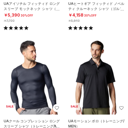
UAアイソチル フィッティド ロング
UAヒートギア フィッティド ノベル
スリーブ モックネック シャツ（ゴ
ティ クルーネック シャツ（ゴルフ/
ルフ/MEN）
MEN）
￥5,390
￥4,158
30%OFF
30%OFF
￥7,700
￥5,940
SALE
SALE
UAクール コンプレッション ロング
UAモーション ポロ（トレーニング/
スリーブ シャツ（トレーニング/ME
MEN）