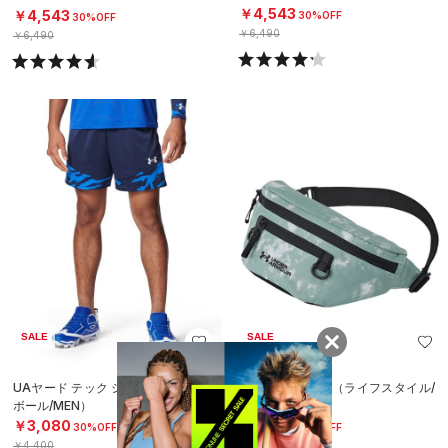
N）
￥4,543
￥4,543
30%OFF
30%OFF
￥6,490
￥6,490
SALE
SALE
UAヤード テック ショーツ（ベース
UAボディバッグ（ライフスタイル/
ボール/MEN）
UNISEX）
￥3,080
￥2,695
30%OFF
30%OFF
￥4,400
￥3,850