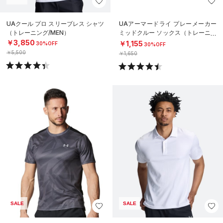
UAクール プロ スリーブレス シャツ
UAアーマードライ プレーメーカー
（トレーニング/MEN）
ミッドクルー ソックス（トレーニン
グ/UNISEX）
￥3,850
￥1,155
30%OFF
30%OFF
￥5,500
￥1,650
SALE
SALE