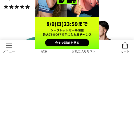
検索
お気に入りリスト
カート
メニュー
SALE
SALE
UAステルスフォーム アンクラッシ
UAアイソチル コンプレッション ロ
ャブル キャップ（ライフスタイル/U
ングスリーブ クルーネック シャツ
NISEX）
（ベースボール/MEN）
￥4,543
￥4,235
30%OFF
30%OFF
￥6,490
￥6,050