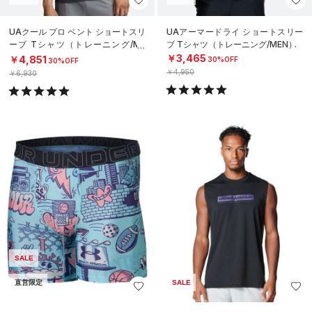
UAクール プロ ベント ショートスリ
UAアーマードライ ショートスリー
ーブ Tシャツ（トレーニング/ME
ブ Tシャツ（トレーニング/MEN）
N）
￥3,465
￥4,851
30%OFF
30%OFF
￥4,950
￥6,930
SALE
直営限定
SALE