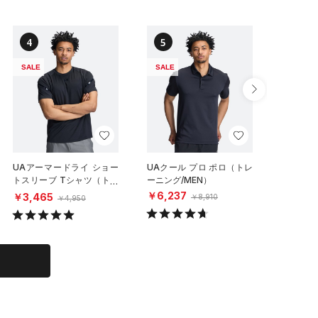
4
5
6
SALE
SALE
SALE
UAアーマードライ ショー
UAクール プロ ポロ（トレ
UAクール
トスリーブ Tシャツ（トレ
ーニング/MEN）
ートスリ
ーニング/MEN）
レーニング
￥6,237
￥3,465
￥4,85
￥8,910
￥4,950