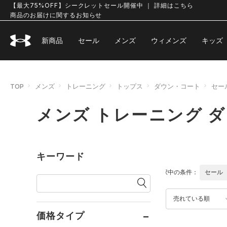
【最大75%OFF】シークレットセール開催中 ｜ 詳細はこちら
商品のお届けに関するお知らせ
新商品
セール
メンズ
ウィメンズ
キッズ
TOP
メンズ
トレーニング
トップス
ダウン・コート
セー
メンズ トレーニング 
キーワード
選択中の条件：
セール
売れている順
価格タイプ