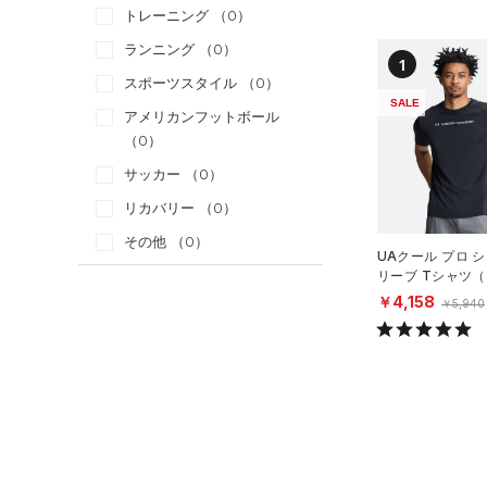
トレーニング
（0）
ランニング
（0）
1
スポーツスタイル
（0）
SALE
アメリカンフットボール
（0）
サッカー
（0）
リカバリー
（0）
その他
（0）
UAクール プロ 
リーブ Tシャツ
カテゴリー
ング/MEN）
￥4,158
￥5,940
トップス
すべてのトップス
（12）
ベースレイヤー
（40）
Tシャツ