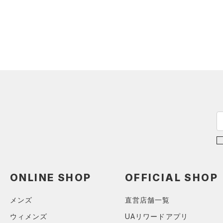
（12）
タンクトップ
（4）
ポロシャツ
（1）
ロングTシャツ
（0）
パーカー&トレーナー
（7）
ジャケット
（1）
ジャージ
（1）
ベスト
（0）
ダウン・コート
（0）
スポーツブラ
（0）
セットアップ
（0）
スイムウェア
ONLINE SHOP
OFFICIAL SHOP
ボトムス
メンズ
直営店舗一覧
アクセサリー
すべてのボトムス
ウィメンズ
UAリワードアプリ
シューズ