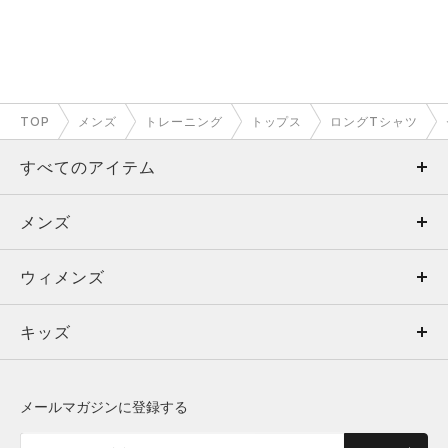
TOP
メンズ
トレーニング
トップス
ロングTシャツ
すべてのアイテム
メンズ
メンズ
ウィメンズ
トップス
ウィメンズ
キッズ
トップス
ボトムス
キッズ
トップス
ボトムス
シューズ
シューズ
メールマガジンに登録する
ボトムス
シューズ
アクセサリー
アクセサリー