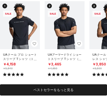
1
2
3
SALE
SALE
SALE
UAクール プロ ショート
UAアーマードライ ショー
UAクール
スリーブ Tシャツ（トレ
トスリーブ Tシャツ（ト
レス シャ
ーニング/MEN）
レーニング/MEN）
グ/MEN）
￥4,158
￥3,465
￥3,850
￥5,940
￥4,950
￥5,500
ベストセラーをもっと見る