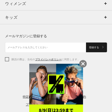
ウィメンズ
トップス
ウィメンズ
キッズ
トップス
ボトムス
キッズ
トップス
ボトムス
シューズ
シューズ
メールマガジンに登録する
ボトムス
シューズ
アクセサリー
アクセサリー
登録する
シューズ
アクセサリー
購読の際は、当社の
プライバシーポリシー
に同意します。
アクセサリー
スポーツブラ
レギンス＆タイツ
特定商取引法に基づく通販の表記
会員規約
プライバシーポリシー