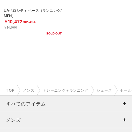
UAベロシティ ペース（ランニング/
MEN）
￥10,472
30%OFF
￥14,960
SOLD OUT
TOP
メンズ
トレーニング＋ランニング
シューズ
セール
すべてのアイテム
メンズ
メンズ