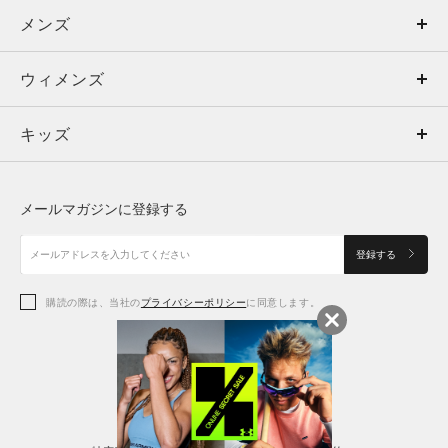
メンズ
メンズ
ウィメンズ
トップス
ウィメンズ
キッズ
トップス
ボトムス
キッズ
トップス
ボトムス
シューズ
シューズ
メールマガジンに登録する
ボトムス
シューズ
アクセサリー
アクセサリー
登録する
シューズ
アクセサリー
購読の際は、当社の
プライバシーポリシー
に同意します。
アクセサリー
スポーツブラ
レギンス＆タイツ