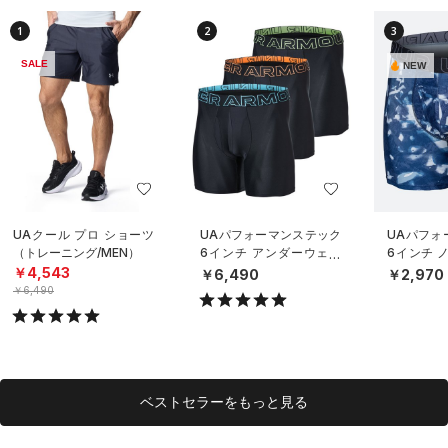
1
2
3
SALE
NEW
UAクール プロ ショーツ
UAパフォーマンステック
UAパフォ
（トレーニング/MEN）
6インチ アンダーウェア
6インチ 
（3枚セット）（トレーニ
ダーウェ
￥4,543
￥6,490
￥2,970
ング/MEN）
グ/MEN）
￥6,490
ベストセラーをもっと見る