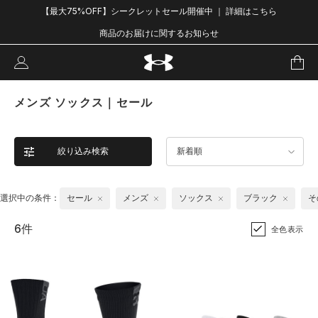
【最大75%OFF】シークレットセール開催中 ｜ 詳細はこちら
商品のお届けに関するお知らせ
メンズ ソックス｜セール
絞り込み検索
新着順
選択中の条件：
セール
メンズ
ソックス
ブラック
そ
6件
全色表示