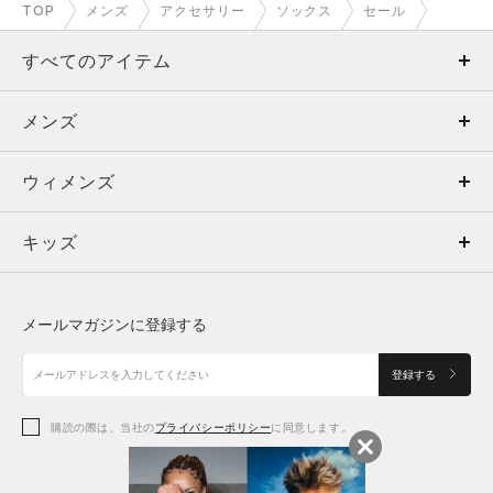
TOP
メンズ
アクセサリー
ソックス
セール
すべてのアイテム
メンズ
メンズ
ウィメンズ
トップス
ウィメンズ
キッズ
トップス
ボトムス
キッズ
トップス
ボトムス
シューズ
シューズ
メールマガジンに登録する
ボトムス
シューズ
アクセサリー
アクセサリー
登録する
シューズ
アクセサリー
購読の際は、当社の
プライバシーポリシー
に同意します。
アクセサリー
スポーツブラ