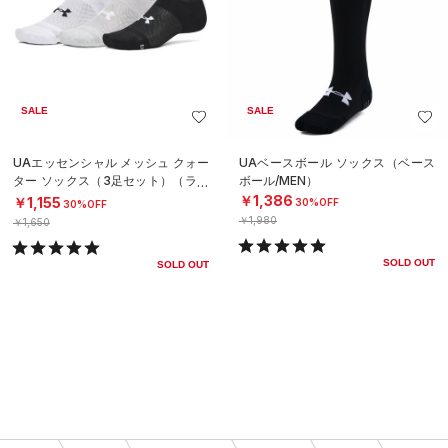
SALE
SALE
UAエッセンシャル メッシュ クォー
UAベースボール ソックス（ベース
ター ソックス（3足セット）（ライ
ボール/MEN）
フスタイル/UNISEX）
￥1,386
￥1,155
30%OFF
30%OFF
￥1,980
￥1,650
SOLD OUT
SOLD OUT