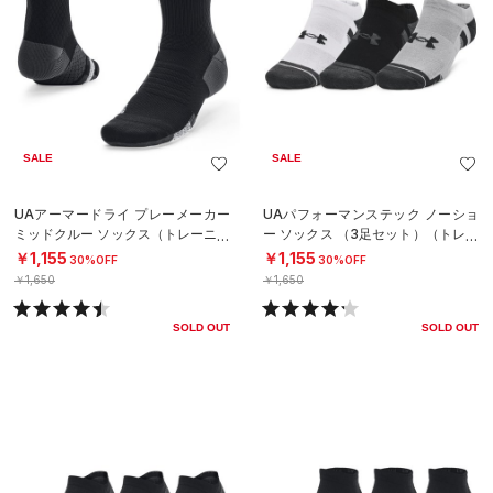
SALE
SALE
UAアーマードライ プレーメーカー
UAパフォーマンステック ノーショ
ミッドクルー ソックス（トレーニン
ー ソックス （3足セット）（トレー
グ/UNISEX）
ニング/UNISEX）
￥1,155
￥1,155
30%OFF
30%OFF
￥1,650
￥1,650
SOLD OUT
SOLD OUT