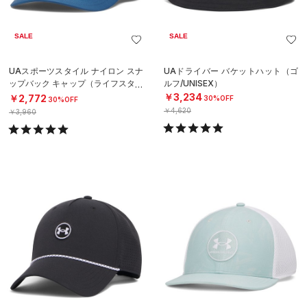
SALE
SALE
UAスポーツスタイル ナイロン スナ
UAドライバー バケットハット（ゴ
ップバック キャップ（ライフスタイ
ルフ/UNISEX）
ル/MEN）
￥3,234
￥2,772
30%OFF
30%OFF
￥4,620
￥3,960