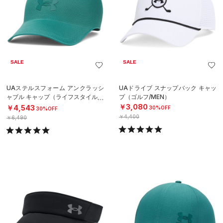
SALE
SALE
UAステルスフォーム アンクラッシ
UAドライブ スナップバック キャッ
ャブル キャップ（ライフスタイル/U
プ（ゴルフ/MEN）
NISEX）
￥3,080
￥4,543
30%OFF
30%OFF
￥4,400
￥6,490