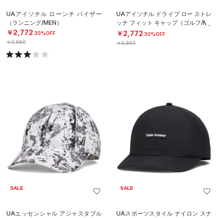
UAアイソチル ローンチ バイザー
UAアイソチル ドライブ ロー ストレ
（ランニング/MEN）
ッチ フィット キャップ（ゴルフ/ME
N）
￥2,772
￥2,772
30%OFF
30%OFF
￥3,960
￥3,960
SALE
SALE
UAエッセンシャル アジャスタブル
UAスポーツスタイル ナイロン スナ