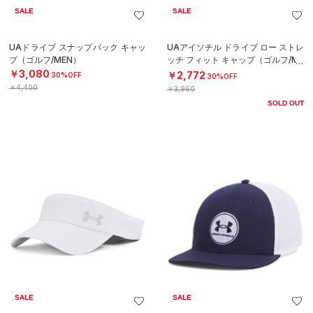
SALE
SALE
UAドライブ スナップバック キャッ
UAアイソチル ドライブ ロー ストレ
プ（ゴルフ/MEN）
ッチ フィット キャップ（ゴルフ/ME
N）
￥3,080
￥2,772
30%OFF
30%OFF
￥4,400
￥3,960
SOLD OUT
SALE
SALE