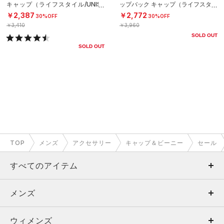
キャップ（ライフスタイル/UNISE
ップバック キャップ（ライフスタイ
X）
ル/MEN）
￥2,387
￥2,772
30%OFF
30%OFF
￥3,410
￥3,960
SOLD OUT
SOLD OUT
TOP
メンズ
アクセサリー
キャップ＆ビーニー
セール
すべてのアイテム
メンズ
メンズ
ウィメンズ
トップス
ウィメンズ