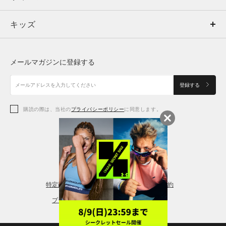
キッズ
トップス
ボトムス
キッズ
トップス
ボトムス
シューズ
シューズ
メールマガジンに登録する
ボトムス
シューズ
アクセサリー
アクセサリー
登録する
シューズ
アクセサリー
購読の際は、当社の
プライバシーポリシー
に同意します。
アクセサリー
スポーツブラ
レギンス＆タイツ
特定商取引法に基づく通販の表記
会員規約
プライバシーポリシー