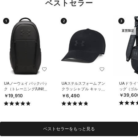
ベストセラー
1
2
3
直営限定
UAノーウェイ バックパッ
UAステルスフォーム アン
UAドライ
ク（トレーニング/UNISE
クラッシャブル キャップ
ッグ（ゴルフ
X）
（ライフスタイル/UNISE
￥39,60
￥19,910
￥6,490
X）
ベストセラーをもっと見る