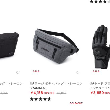
SALE
SALE
バッグ（トレーニン
UAラージ ボディバッグ（トレーニン
UAヤード プ
グ/UNISEX）
ノンカラー（ベ
￥4,158
￥3,850
4,950
30%OFF
￥5,940
30%
SOLD OUT