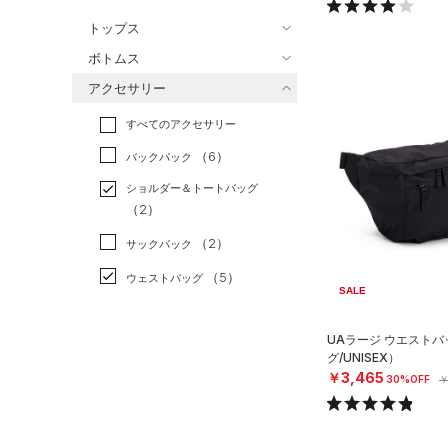
バスケットボール
（0）
トップス
ゴルフ
（0）
ボトムス
トレーニング
すべてのトップス
（5）
アクセサリー
すべてのボトムス
ランニング
（0）
（29）
ベースレイヤー
すべてのアクセサリー
（7）
スポーツスタイル
（2）
レギンス&タイツ
（82）
Tシャツ
（6）
アメリカンフットボール
バックパック
（46）
ショートパンツ
（15）
タンクトップ
（0）
ショルダー＆トートバッグ
（23）
パンツ(ロングパンツ)
（28）
ポロシャツ
（2）
サッカー
（0）
（5）
スウェット＆フリース
（3）
ロングTシャツ
リカバリー
（0）
（2）
サックパック
（5）
アンダーウェア
（1）
パーカー&トレーナー
その他
（0）
（5）
ウェストバッグ
SALE
（0）
スカート
（14）
ジャケット
（2）
ダッフルバッグ
（5）
スイムウェア
（1）
ジャージ
UAラージ ウエスト
（14）
キャップ＆ビーニー
グ/UNISEX）
（1）
ベスト
￥3,465
（1）
ベルト
30%OFF
￥
（0）
ダウン・コート
（1）
グローブ・手袋
（0）
スポーツブラ
（0）