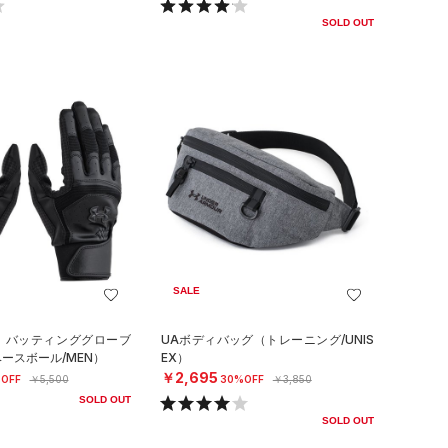
SOLD OUT
SALE
ロ バッティンググローブ
UAボディバッグ（トレーニング/UNIS
ースボール/MEN）
EX）
￥2,695
OFF
￥5,500
30%OFF
￥3,850
SOLD OUT
SOLD OUT