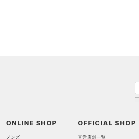
アイウェア
（0）
セットアップ
リストバンド＆ヘッドバンド
（2）
（1）
スイムウェア
（0）
スポーツマスク
（11）
ソックス
（0）
ネックウォーマー
（2）
スリーブ
（1）
タオル
（0）
ボール
（0）
イヤホン＆ヘッドホン
（0）
ウォーターボトル
（0）
その他
ONLINE SHOP
OFFICIAL SHOP
シューズ
すべてのシューズ
メンズ
直営店舗一覧
サイズ