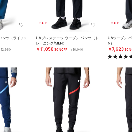
SALE
SALE
クパンツ（ライフス
UAプレステージ ウーブン パンツ（ト
UAウーブン 
レーニング/MEN）
N）
￥11,858
￥7,623
12,980
30%OFF
￥16,940
30%