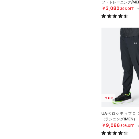
40X34
ツ（トレーニング/ME
￥3,080
30%OFF
￥
40X36
FREE
SALE
UAベロシティプロ 
（ランニング/MEN）
￥9,086
30%OFF
￥