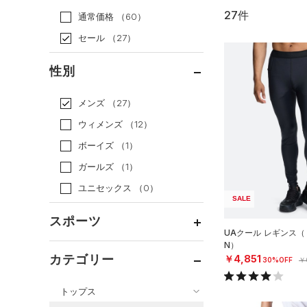
27件
通常価格
（60）
セール
（27）
性別
メンズ
（27）
ウィメンズ
（12）
ボーイズ
（1）
ガールズ
（1）
ユニセックス
（0）
SALE
スポーツ
UAクール レギンス（
N）
ベースボール
（0）
カテゴリー
￥4,851
30%OFF
￥
バスケットボール
（1）
トップス
ゴルフ
（7）