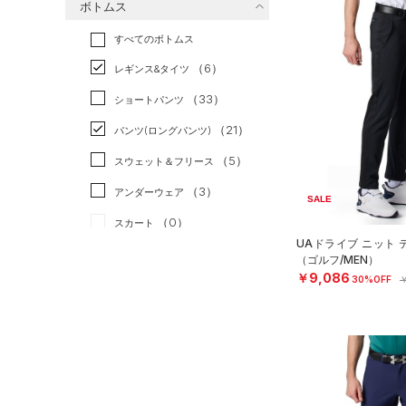
ボトムス
トレーニング
すべてのトップス
（15）
すべてのボトムス
ランニング
（2）
（26）
ベースレイヤー
（6）
スポーツスタイル
（2）
レギンス&タイツ
（60）
Tシャツ
アメリカンフットボール
（33）
ショートパンツ
（12）
タンクトップ
（0）
（21）
パンツ(ロングパンツ)
（21）
ポロシャツ
サッカー
（0）
（5）
スウェット＆フリース
（2）
ロングTシャツ
リカバリー
（0）
（3）
アンダーウェア
（1）
パーカー&トレーナー
SALE
その他
（0）
（0）
スカート
（12）
ジャケット
UAドライブ ニット
（5）
スイムウェア
（1）
ジャージ
（ゴルフ/MEN）
￥9,086
30%OFF
￥
（1）
ベスト
アクセサリー
シューズ
（0）
ダウン・コート
すべてのアクセサリー
（0）
スポーツブラ
すべてのシューズ
（6）
バックパック
サイズ
（0）
（15）
セットアップ
スポーツシューズ
ショルダー＆トートバッグ
（2）
YXS(120cm)