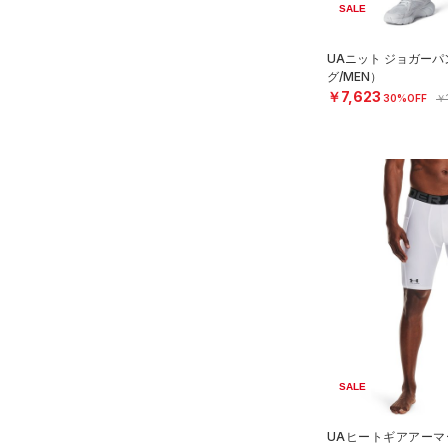
32X30
SALE
Charged Cotton(チャージド
32X32
コットン)
（0）
UAニット ジョガー
32X34
Rival Fleece(ライバルフリー
グ/MEN）
32X36
ス)
（0）
￥7,623
30%OFF
￥
34X30
Armour Fleece(アーマーフリ
ース)
（0）
34X32
34X34
34X36
36X32
36X34
36X36
38X32
38X34
SALE
38X36
40X32
UAヒートギアアーマ