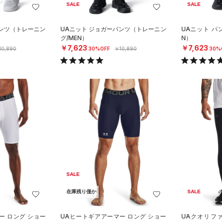
SALE
SALE
パンツ（トレーニン
UAニット ジョガーパンツ（トレーニン
UAニット パ
グ/MEN）
N）
￥7,623
￥7,623
10,890
30%OFF
￥10,890
30%
SALE
在庫残り僅か
SALE
ー ロング ショー
UAヒートギアアーマー ロング ショー
UAクオリフ