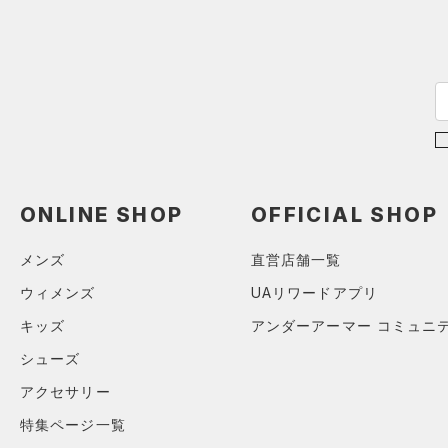
在庫
在庫あり
限定
直営限定
（4）
コレクション
公式サイト限定
（0）
ONLINE SHOP
OFFICIAL SHOP
プロジェクトロック
（0）
在庫残りわずか
（0）
メンズ
直営店舗一覧
ステフィン・カリー
（0）
ウィメンズ
UAリワードアプリ
アジア限定
（0）
キッズ
アンダーアーマー コミュニ
シューズ
アクセサリー
特集ページ一覧