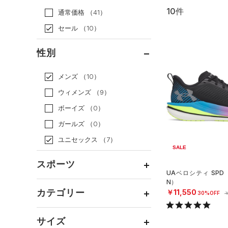
10件
通常価格
（41）
セール
（10）
性別
メンズ
（10）
ウィメンズ
（9）
ボーイズ
（0）
ガールズ
（0）
ユニセックス
（7）
SALE
スポーツ
UAベロシティ SPD
N）
ベースボール
（0）
カテゴリー
￥11,550
30%OFF
￥
バスケットボール
（0）
トップス
ゴルフ
（0）
サイズ