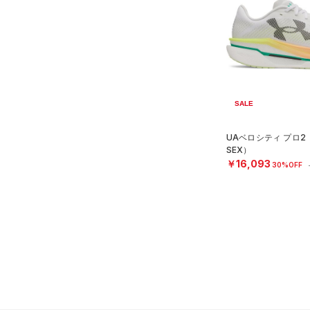
（0）
（0）
スイムウェア
Tech(テック)
（14）
（0）
スポーツマスク
COLDGEAR ARMOUR(コール
ドギアアーマー)
（0）
（0）
ソックス
HEATGEAR ARMOUR(ヒート
（0）
ネックウォーマー
ギアアーマー)
（2）
（0）
スリーブ
STORM(ストーム)
（19）
SALE
（0）
タオル
COLDGEAR INFRARED(コー
UAベロシティ プロ2
ルドギアインフラレッド)
（0）
ボール
SEX）
（0）
￥16,093
（0）
30%OFF
イヤホン＆ヘッドホン
AUXETIC(オーゼティック)
（0）
ウォーターボトル
（0）
（0）
その他
Charged Cotton(チャージド
コットン)
（0）
Rival Fleece(ライバルフリー
ス)
（0）
Armour Fleece(アーマーフリ
ース)
（0）