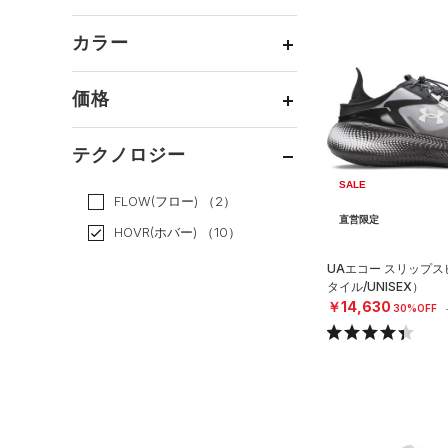
ボトムス
トレーニング
すべてのトップス
（0）
カテゴリーを選択してください。
アクセサリー
カラー
すべてのボトムス
ランニング
（6）
（0）
ベースレイヤー
シューズ
すべてのアクセサリー
（0）
スポーツスタイル
（4）
レギンス&タイツ
（0）
Tシャツ
価格
すべてのシューズ
（0）
アメリカンフットボール
バックパック
（0）
ショートパンツ
（0）
タンクトップ
ブラック
ホワイト
ブラウン
グリーン
（0）
（6）
スポーツシューズ
ショルダー＆トートバッグ
（0）
パンツ(ロングパンツ)
（0）
ポロシャツ
テクノロジー
（0）
サッカー
（0）
（0）
スパイク
～
円
円
（0）
スウェット＆フリース
（0）
ロングTシャツ
ブルー
パープル
レッド
イエロー
SALE
リカバリー
（0）
（0）
サックパック
FLOW(フロー)
（2）
スポーツスタイルシューズ
（0）
アンダーウェア
（0）
パーカー&トレーナー
直営限定
その他
（4）
（0）
（0）
ウェストバッグ
HOVR(ホバー)
（10）
（0）
スカート
（0）
ジャケット
オレンジ
その他
（0）
サンダル
（0）
ダッフルバッグ
CHARGED(チャージド)
（4）
UAエコー スリップ
（0）
スイムウェア
（0）
ジャージ
タイル/UNISEX）
MICRO G(マイクロＧ)
（0）
（0）
キャップ＆ビーニー
￥14,630
30%OFF
（0）
ベスト
TRIBASE(トライベース)
（0）
ベルト
（0）
（0）
ダウン・コート
（0）
グローブ・手袋
RUSH(ラッシュ)
（2）
（0）
スポーツブラ
（0）
アイウェア
ISO-CHILL(アイソチル)
（0）
セットアップ
リストバンド＆ヘッドバンド
（28）