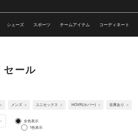
シューズ
スポーツ
チームアイテム
コーディネート
｜セール
メンズ
ユニセックス
HOVR(ホバー)
在庫あり
全色表示
1色表示