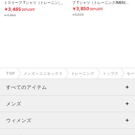
トスリーブ Tシャツ（トレーニング/
ブ Tシャツ（トレーニング/MEN）
MEN）
￥3,850
￥3,465
30%OFF
30%OFF
￥5,500
￥4,950
TOP
メンズ＋ユニセックス
トレーニング
トップス
セー
すべてのアイテム
メンズ
メンズ
ウィメンズ
トップス
ウィメンズ