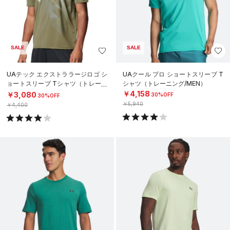
SALE
SALE
UAテック エクストララージロゴ シ
UAクール プロ ショートスリーブ T
ョートスリーブ Tシャツ（トレーニ
シャツ（トレーニング/MEN）
ング/MEN）
￥4,158
￥3,080
30%OFF
30%OFF
￥5,940
￥4,400