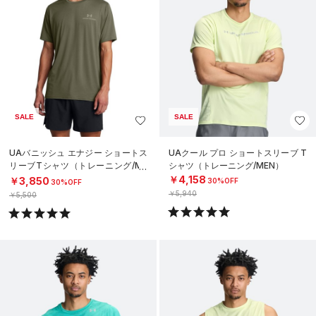
SALE
SALE
UAバニッシュ エナジー ショートス
UAクール プロ ショートスリーブ T
リーブTシャツ（トレーニング/ME
シャツ（トレーニング/MEN）
N）
￥4,158
￥3,850
30%OFF
30%OFF
￥5,940
￥5,500