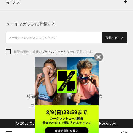
キッズ
トップス
ボトムス
キッズ
トップス
ボトムス
シューズ
シューズ
メールマガジンに登録する
ボトムス
シューズ
アクセサリー
アクセサリー
登録する
シューズ
アクセサリー
購読の際は、当社の
プライバシーポリシー
に同意します。
アクセサリー
スポーツブラ
レギンス＆タイツ
特定商取引法に基づく通販の表記
会員規約
プライバシーポリシー
© 2026 Copyright DOME Corporation. All Rights Reserved.