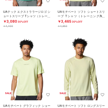
UAテック エクストララージロゴ シ
UAモチベート ソフト ショートスリ
ョートスリーブ Tシャツ（トレーニ
ーブ Tシャツ（トレーニング/ME
ング/MEN）
N）
￥3,080
￥3,465
30%OFF
30%OFF
￥4,400
￥4,950
SALE
SALE
UAモチベート グラフィック ショー
UAモチベート ソフト ロングスリー