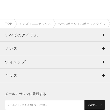
TOP
メンズ＋ユニセックス
ベースボール＋スポーツスタイル
すべてのアイテム
メンズ
メンズ
ウィメンズ
トップス
ウィメンズ
キッズ
トップス
ボトムス
キッズ
トップス
ボトムス
シューズ
シューズ
メールマガジンに登録する
ボトムス
シューズ
アクセサリー
アクセサリー
登録する