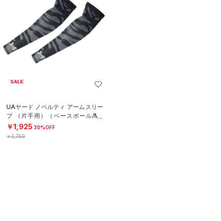
SALE
UAヤード ノベルティ アームスリー
ブ （片手用）（ベースボール/ME
N）
￥1,925
30%OFF
￥2,750