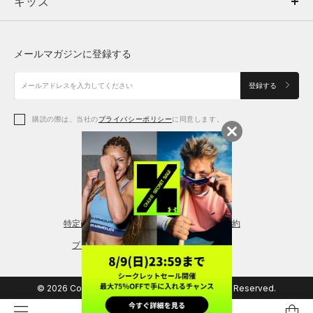
キッズ
トップス
ボトムス
キッズ
トップス
ボトムス
シューズ
シューズ
メールマガジンに登録する
ボトムス
シューズ
アクセサリー
アクセサリー
登録する
シューズ
アクセサリー
購読の際は、当社の
プライバシーポリシー
に同意します。
アクセサリー
スポーツブラ
レギンス＆タイツ
特定商取引法に基づく通販の表記
会員規約
プライバシーポリシー
© 2026 Copyright DOME Corporation. All Rights Reserved.