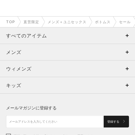
TOP
直営限定
メンズ＋ユニセックス
ボトムス
セール
すべてのアイテム
メンズ
メンズ
ウィメンズ
トップス
ウィメンズ
キッズ
トップス
ボトムス
キッズ
トップス
ボトムス
シューズ
シューズ
メールマガジンに登録する
ボトムス
シューズ
アクセサリー
アクセサリー
登録する