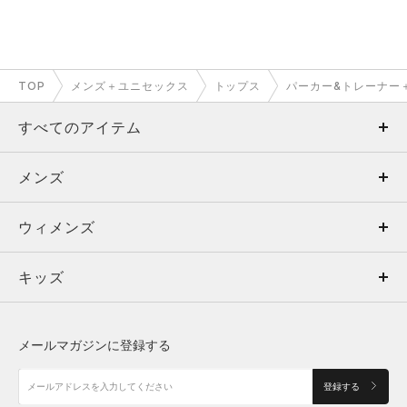
TOP
メンズ＋ユニセックス
トップス
パーカー&トレーナー
すべてのアイテム
メンズ
メンズ
ウィメンズ
トップス
ウィメンズ
キッズ
トップス
ボトムス
キッズ
トップス
ボトムス
シューズ
シューズ
メールマガジンに登録する
ボトムス
シューズ
アクセサリー
アクセサリー
登録する