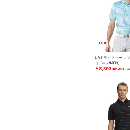
（1）
スイムウェア
ボトムス
アクセサリー
すべてのボトムス
シューズ
すべてのアクセサリー
（7）
レギンス&タイツ
すべてのシューズ
（4）
バックパック
（41）
ショートパンツ
SALE
サイズ
（14）
スポーツシューズ
（1）
ショルダー＆トートバッグ
（22）
パンツ(ロングパンツ)
UAドライブ クール 
S
カラー
（0）
スパイク
（2）
サックパック
（1）
（ゴルフ/MEN）
スウェット＆フリース
M
￥8,393
30%OFF
￥
スポーツスタイルシューズ
（3）
ウェストバッグ
（4）
アンダーウェア
L
（13）
価格
（2）
ダッフルバッグ
（0）
ブラック
スカート
ホワイト
ブラウン
グリーン
XL
（4）
サンダル
（11）
キャップ＆ビーニー
（5）
テクノロジー
2XL
スイムウェア
～
円
円
（0）
3XL
ベルト
ブルー
パープル
レッド
イエロー
FLOW(フロー)
（0）
在庫
4XL
（0）
グローブ・手袋
HOVR(ホバー)
（0）
5XL
（0）
アイウェア
オレンジ
その他
在庫あり
CHARGED(チャージド)
（0）