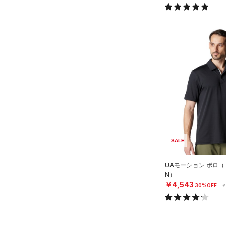
SALE
UAモーション ポロ（
N）
￥4,543
30%OFF
￥