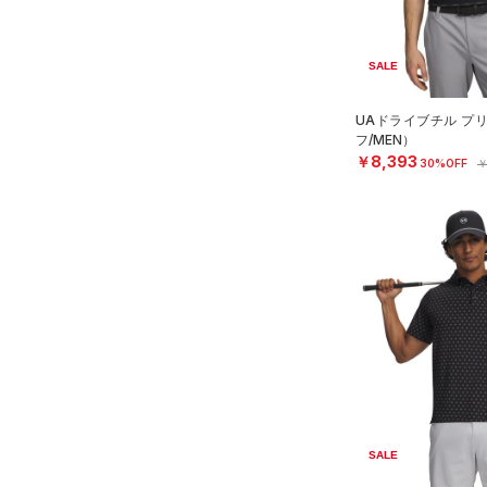
リストバンド＆ヘッドバンド
MICRO G(マイクロＧ)
（0）
限定
（0）
TRIBASE(トライベース)
（0）
スポーツマスク
SALE
（0）
直営限定
（0）
コレクション
（6）
ソックス
RUSH(ラッシュ)
（0）
公式サイト限定
（0）
UAドライブチル プ
（0）
ネックウォーマー
プロジェクトロック
（0）
フ/MEN）
ISO-CHILL(アイソチル)
（4）
在庫残りわずか
（0）
￥8,393
30%OFF
￥
ステフィン・カリー
（2）
（0）
Tech(テック)
スリーブ
（0）
アジア限定
（0）
COLDGEAR ARMOUR(コール
（1）
タオル
ドギアアーマー)
（0）
（0）
ボール
HEATGEAR ARMOUR(ヒート
（0）
イヤホン＆ヘッドホン
ギアアーマー)
（0）
（0）
ウォーターボトル
STORM(ストーム)
（0）
COLDGEAR INFRARED(コー
（0）
その他
ルドギアインフラレッド)
（0）
AUXETIC(オーゼティック)
SALE
（0）