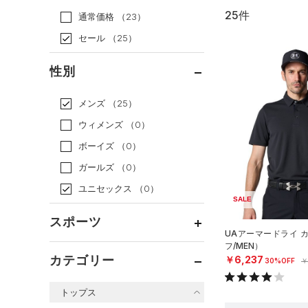
25件
通常価格
（23）
セール
（25）
性別
メンズ
（25）
ウィメンズ
（0）
ボーイズ
（0）
ガールズ
（0）
ユニセックス
（0）
SALE
スポーツ
UAアーマードライ 
フ/MEN）
ベースボール
（0）
カテゴリー
￥6,237
30%OFF
￥
バスケットボール
（0）
トップス
ゴルフ
（21）