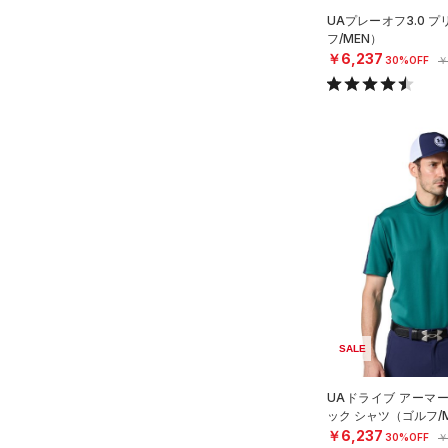
Charged Cotton(チャージド
UAプレーオフ3.0 
コットン)
（0）
フ/MEN）
￥6,237
Rival Fleece(ライバルフリー
30%OFF
￥
ス)
（0）
Armour Fleece(アーマーフリ
ース)
（0）
SALE
UAドライブ アーマ
ック シャツ（ゴルフ/
￥6,237
30%OFF
￥