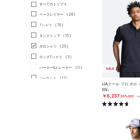
トレーニング
すべてのトップス
（4）
ランニング
（0）
（28）
ベースレイヤー
スポーツスタイル
（0）
（76）
Tシャツ
アメリカンフットボール
（15）
タンクトップ
（0）
（25）
ポロシャツ
サッカー
（0）
（3）
ロングTシャツ
リカバリー
（0）
（0）
パーカー&トレーナー
SALE
その他
（0）
（13）
ジャケット
UAクール プロ ポロ
（1）
ジャージ
EN）
￥6,237
30%OFF
￥
（1）
ベスト
（0）
ダウン・コート
（0）
スポーツブラ
（0）
セットアップ