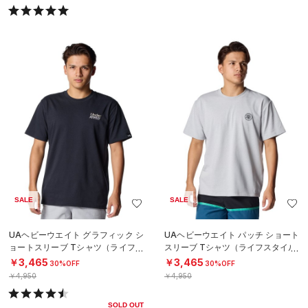
SALE
SALE
UAヘビーウエイト グラフィック シ
UAヘビーウエイト パッチ ショート
ョートスリーブ Tシャツ（ライフス
スリーブ Tシャツ（ライフスタイル/
タイル/MEN）
MEN）
￥3,465
￥3,465
30%OFF
30%OFF
￥4,950
￥4,950
SOLD OUT