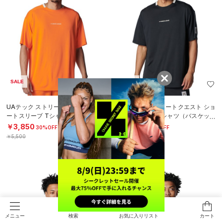
SALE
SALE
UAテック ストリートクエスト ショ
UAテック ストリートクエスト ショ
ートスリーブ Tシャツ（バスケット
ートスリーブ Tシャツ（バスケット
ボール/MEN）
ボール/MEN）
￥3,850
￥3,850
30%OFF
30%OFF
￥5,500
￥5,500
検索
お気に入りリスト
カート
メニュー