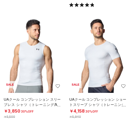
SALE
SALE
UAクール コンプレッション スリー
UAクール コンプレッション ショー
ブレス シャツ（トレーニング/ME
トスリーブ シャツ（トレーニング/
N）
MEN）
￥3,850
￥4,158
30%OFF
30%OFF
￥5,500
￥5,940