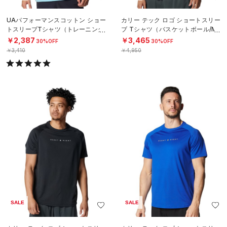
UAパフォーマンスコットン ショー
カリー テック ロゴ ショートスリー
トスリーブTシャツ（トレーニング/
ブ Tシャツ（バスケットボール/ME
MEN）
N）
￥2,387
￥3,465
30%OFF
30%OFF
￥3,410
￥4,950
SALE
SALE