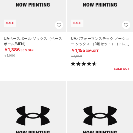
SALE
SALE
UAベースボール ソックス（ベース
UAパフォーマンステック ノーショ
ボール/MEN）
ー ソックス （3足セット）（トレー
ニング/UNISEX）
￥1,386
￥1,155
30%OFF
30%OFF
￥1,980
￥1,650
SOLD OUT