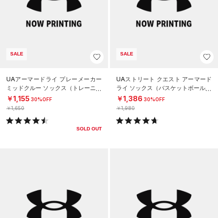
SALE
SALE
UAアーマードライ プレーメーカー
UAストリート クエスト アーマード
ミッドクルー ソックス（トレーニン
ライ ソックス（バスケットボール/U
グ/UNISEX）
NISEX）
￥1,155
￥1,386
30%OFF
30%OFF
￥1,650
￥1,980
SOLD OUT