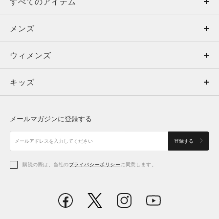
すべてのアイテム
メンズ
メンズ
ウィメンズ
トップス
ウィメンズ
キッズ
トップス
ボトムス
キッズ
トップス
ボトムス
シューズ
シューズ
メールマガジンに登録する
ボトムス
シューズ
アクセサリー
アクセサリー
登録する
シューズ
アクセサリー
購読の際は、当社の
プライバシーポリシー
に同意します。
アクセサリー
スポーツブラ