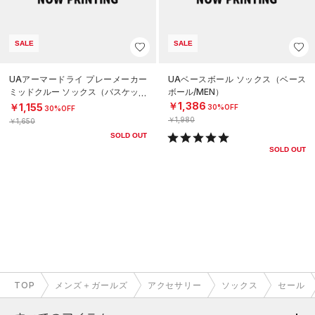
SALE
SALE
UAアーマードライ プレーメーカー
UAベースボール ソックス（ベース
ミッドクルー ソックス（バスケット
ボール/MEN）
ボール/UNISEX）
￥1,386
￥1,155
30%OFF
30%OFF
￥1,980
￥1,650
SOLD OUT
SOLD OUT
TOP
メンズ＋ガールズ
アクセサリー
ソックス
セール