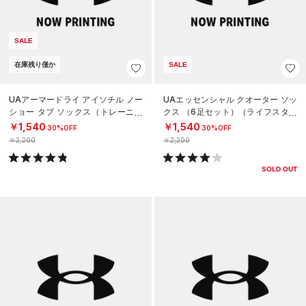
SALE
在庫残り僅か
SALE
UAアーマードライ アイソチル ノー
UAエッセンシャル クオーター ソッ
ショー タブ ソックス（トレーニン
クス （6足セット）（ライフスタイ
グ/UNISEX）
ル/KIDS）
￥1,540
￥1,540
30%OFF
30%OFF
￥2,200
￥2,200
SOLD OUT