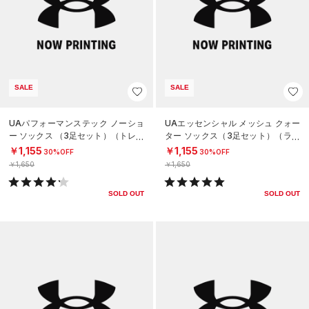
SALE
SALE
UAパフォーマンステック ノーショ
UAエッセンシャル メッシュ クォー
ー ソックス （3足セット）（トレー
ター ソックス（3足セット）（ライ
ニング/UNISEX）
フスタイル/UNISEX）
￥1,155
￥1,155
30%OFF
30%OFF
￥1,650
￥1,650
SOLD OUT
SOLD OUT