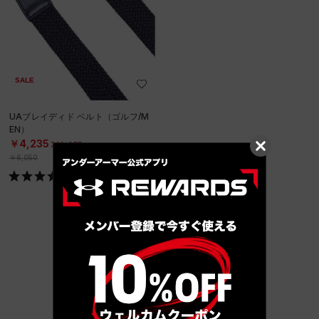
SALE
UAブレイディド ベルト（ゴルフ/M
EN）
￥4,235
30%OFF
￥6,050
SOLD OUT