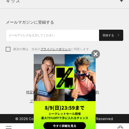
キッズ
トップス
ボトムス
キッズ
トップス
ボトムス
シューズ
シューズ
メールマガジンに登録する
ボトムス
シューズ
アクセサリー
アクセサリー
登録する
シューズ
アクセサリー
購読の際は、当社の
プライバシーポリシー
に同意します。
アクセサリー
スポーツブラ
レギンス＆タイツ
特定商取引法に基づく通販の表記
会員規約
プライバシーポリシー
© 2026 Copyright DOME Corporation. All Rights Reserved.