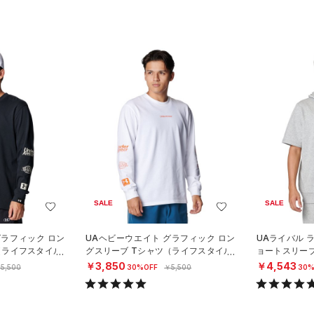
SALE
SALE
グラフィック ロン
UAヘビーウエイト グラフィック ロン
UAライバル 
（ライフスタイル/
グスリーブ Tシャツ（ライフスタイル/
ョートスリー
MEN）
タイル/MEN）
￥3,850
￥4,543
5,500
30%OFF
￥5,500
30%