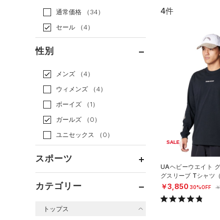
4件
通常価格
（34）
セール
（4）
性別
メンズ
（4）
ウィメンズ
（4）
ボーイズ
（1）
ガールズ
（0）
ユニセックス
（0）
SALE
スポーツ
UAヘビーウエイト 
グスリーブ Tシャツ
ベースボール
（0）
MEN）
カテゴリー
￥3,850
30%OFF
￥
バスケットボール
（0）
トップス
ゴルフ
（0）