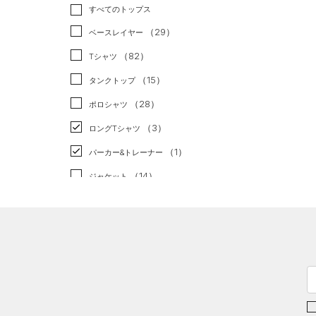
トレーニング
すべてのトップス
（1）
ランニング
（0）
（29）
ベースレイヤー
スポーツスタイル
（3）
（82）
Tシャツ
アメリカンフットボール
（15）
タンクトップ
（0）
（28）
ポロシャツ
サッカー
（0）
（3）
ロングTシャツ
リカバリー
（0）
（1）
パーカー&トレーナー
その他
（0）
（14）
ジャケット
（1）
ジャージ
（1）
ベスト
（0）
ダウン・コート
（2）
スポーツブラ
（0）
セットアップ