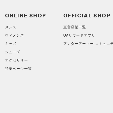
（1）
スイムウェア
ボトムス
ONLINE SHOP
OFFICIAL SHOP
アクセサリー
すべてのボトムス
メンズ
直営店舗一覧
シューズ
すべてのアクセサリー
（8）
レギンス&タイツ
ウィメンズ
UAリワードアプリ
すべてのシューズ
（6）
バックパック
（50）
ショートパンツ
サイズ
キッズ
アンダーアーマー コミュニ
（17）
スポーツシューズ
ショルダー＆トートバッグ
（23）
パンツ(ロングパンツ)
（2）
YXS(120cm)
シューズ
カラー
（0）
スパイク
（5）
スウェット＆フリース
YS(130cm)
（2）
サックパック
アクセサリー
スポーツスタイルシューズ
（5）
アンダーウェア
YM(140cm)
（13）
価格
（5）
ウェストバッグ
特集ページ一覧
（0）
ブラック
スカート
ホワイト
ブラウン
グリーン
YL(150cm)
（4）
サンダル
（2）
ダッフルバッグ
（5）
テクノロジー
YXL(160cm)
スイムウェア
（14）
キャップ＆ビーニー
～
円
円
S
ブルー
パープル
レッド
イエロー
（1）
FLOW(フロー)
（0）
ベルト
在庫
M
HOVR(ホバー)
（0）
（1）
グローブ・手袋
L
オレンジ
その他
在庫あり
CHARGED(チャージド)
（0）
限定
（0）
アイウェア
XL