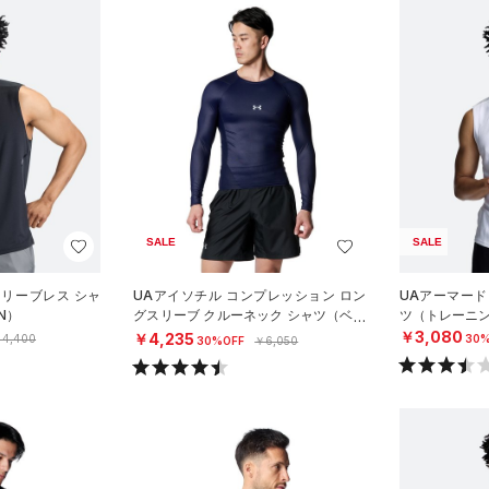
SALE
SALE
スリーブレス シャ
UAアイソチル コンプレッション ロン
UAアーマード
N）
グスリーブ クルーネック シャツ（ベー
ツ（トレーニン
スボール/MEN）
￥3,080
￥4,235
4,400
30%
30%OFF
￥6,050