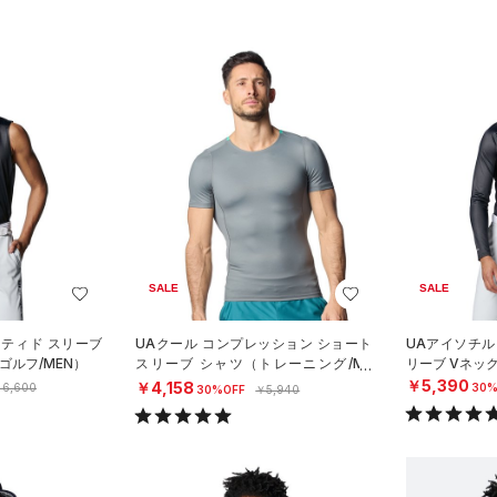
SALE
SALE
ッティド スリーブ
UAクール コンプレッション ショート
UAアイソチル
ゴルフ/MEN）
スリーブ シャツ（トレーニング/ME
リーブ Vネッ
N）
￥5,390
￥4,158
6,600
30%
30%OFF
￥5,940