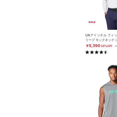
MICRO G(マイクロＧ)
（0）
リストバンド＆ヘッドバンド
2XL
直営限定
（0）
コレクション
（2）
TRIBASE(トライベース)
3XL
公式サイト限定
（0）
（0）
（0）
スポーツマスク
4XL
SALE
プロジェクトロック
（0）
在庫残りわずか
（0）
RUSH(ラッシュ)
（0）
（12）
ソックス
5XL
ステフィン・カリー
（2）
ISO-CHILL(アイソチル)
UAアイソチル フィ
6XL
（0）
ネックウォーマー
（14）
アジア限定
（0）
リーブ モックネック 
EN）
￥5,390
（2）
30%OFF
￥
スリーブ
Tech(テック)
（2）
（1）
COLDGEAR ARMOUR(コール
タオル
ドギアアーマー)
（0）
（0）
ボール
HEATGEAR ARMOUR(ヒート
（0）
イヤホン＆ヘッドホン
ギアアーマー)
（0）
（0）
ウォーターボトル
STORM(ストーム)
（0）
（0）
その他
COLDGEAR INFRARED(コー
ルドギアインフラレッド)
（0）
AUXETIC(オーゼティック)
（0）