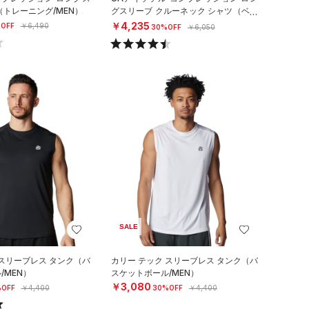
（トレーニング/MEN）
グスリーブ クルーネック シャツ（ベー
スボール/MEN）
￥4,235
OFF
￥6,490
30%OFF
￥6,050
SALE
 スリーブレス タンク（バ
カリー テック スリーブレス タンク（バ
/MEN）
スケットボール/MEN）
￥3,080
OFF
￥4,400
30%OFF
￥4,400