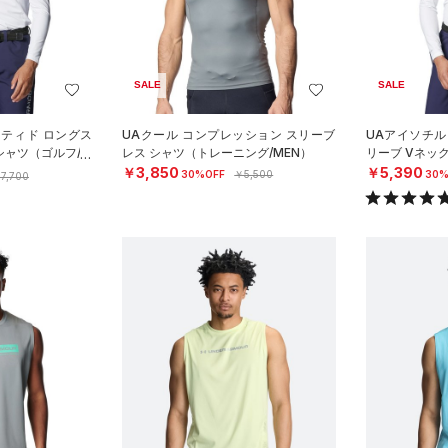
SALE
SALE
ッティド ロングス
UAクール コンプレッション スリーブ
UAアイソチル
シャツ（ゴルフ/M
レス シャツ（トレーニング/MEN）
リーブ Vネッ
￥3,850
￥5,390
30%OFF
￥5,500
30%
7,700