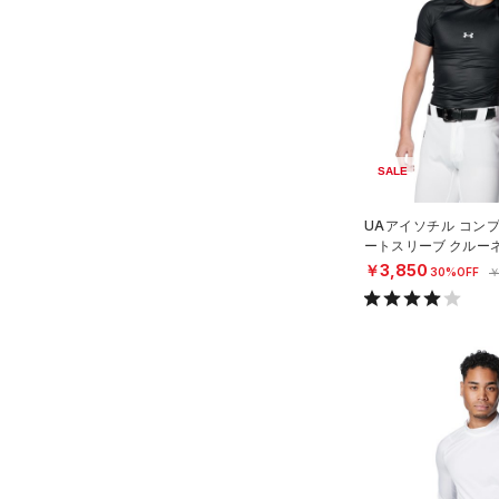
（1）
スイムウェア
ボトムス
アクセサリー
すべてのボトムス
シューズ
すべてのアクセサリー
（8）
レギンス&タイツ
すべてのシューズ
（6）
バックパック
（49）
ショートパンツ
サイズ
SALE
（17）
スポーツシューズ
ショルダー＆トートバッグ
（23）
パンツ(ロングパンツ)
（2）
YXS(120cm)
UAアイソチル コン
カラー
（0）
スパイク
（5）
スウェット＆フリース
ートスリーブ クルー
YS(130cm)
（2）
サックパック
ースボール/MEN）
スポーツスタイルシューズ
￥3,850
30%OFF
￥
（5）
アンダーウェア
YM(140cm)
（13）
価格
（5）
ウェストバッグ
（0）
ブラック
スカート
ホワイト
ブラウン
グリーン
YL(150cm)
（4）
サンダル
（2）
ダッフルバッグ
（5）
テクノロジー
YXL(160cm)
スイムウェア
（14）
キャップ＆ビーニー
～
円
円
S
ブルー
パープル
レッド
イエロー
（1）
FLOW(フロー)
（0）
ベルト
在庫
M
HOVR(ホバー)
（0）
（1）
グローブ・手袋
L
オレンジ
その他
在庫あり
CHARGED(チャージド)
（0）
限定
（0）
アイウェア
XL