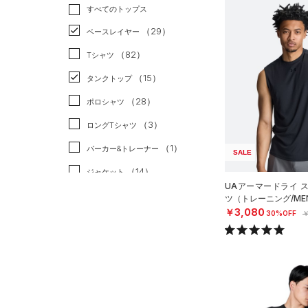
トレーニング
すべてのトップス
（24）
ランニング
（1）
（29）
ベースレイヤー
スポーツスタイル
（0）
（82）
Tシャツ
アメリカンフットボール
（15）
タンクトップ
（0）
（28）
ポロシャツ
サッカー
（0）
（3）
ロングTシャツ
リカバリー
（0）
（1）
パーカー&トレーナー
その他
（0）
SALE
（14）
ジャケット
UAアーマードライ 
（1）
ジャージ
ツ（トレーニング/ME
￥3,080
30%OFF
￥
（1）
ベスト
（0）
ダウン・コート
（2）
スポーツブラ
（0）
セットアップ