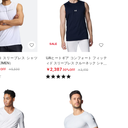
SALE
ロ スリーブレス シャツ
UAヒートギア コンフォート フィッテ
/MEN）
ィド スリーブレス クルーネック シャツ
（ベースボール/MEN）
￥2,387
OFF
￥5,500
30%OFF
￥3,410