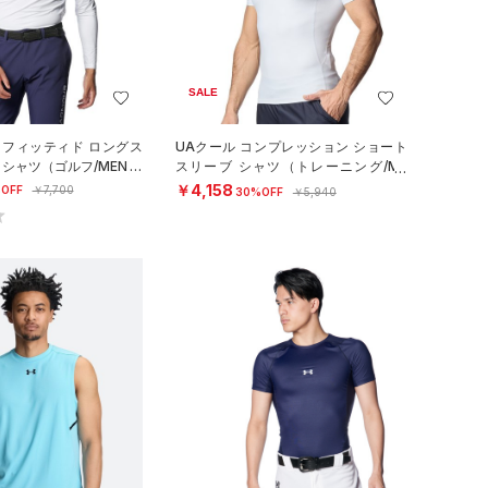
SALE
 フィッティド ロングス
UAクール コンプレッション ショート
クシャツ（ゴルフ/MEN）
スリーブ シャツ（トレーニング/ME
N）
￥4,158
OFF
￥7,700
30%OFF
￥5,940