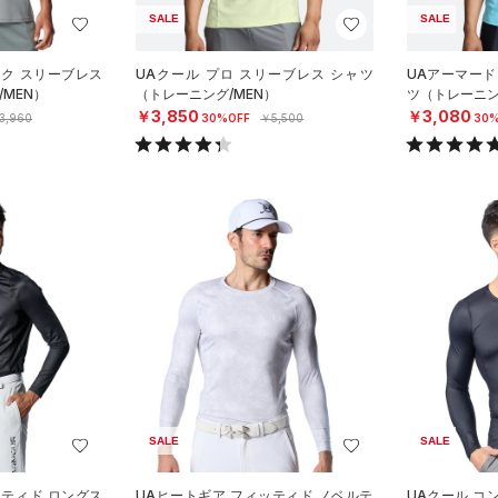
SALE
SALE
ーク スリーブレス
UAクール プロ スリーブレス シャツ
UAアーマード
MEN）
（トレーニング/MEN）
ツ（トレーニン
￥3,850
￥3,080
3,960
30%OFF
￥5,500
30%
SALE
SALE
ッティド ロングス
UAヒートギア フィッティド ノベルテ
UAクール コ