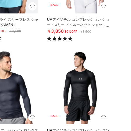
SALE
ライ スリーブレス シャ
UAアイソチル コンプレッション ショ
グ/MEN）
ートスリーブ クルーネック シャツ（ベ
ースボール/MEN）
￥3,850
OFF
￥4,400
30%OFF
￥5,500
SALE
ンプレッション ロングス
UAアイソチル コンプレッション ロン