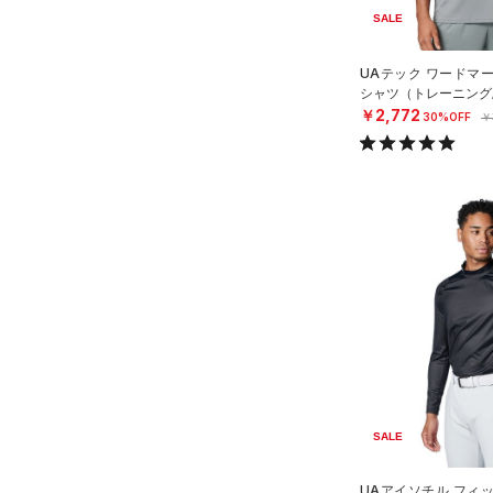
SALE
Charged Cotton(チャージド
コットン)
（0）
UAテック ワードマ
Rival Fleece(ライバルフリー
シャツ（トレーニング/
￥2,772
ス)
（0）
30%OFF
￥
Armour Fleece(アーマーフリ
ース)
（0）
SALE
UAアイソチル フィ