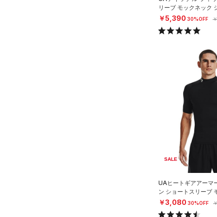
リーブ モックネック 
EN）
￥5,390
30%OFF
￥
SALE
UAヒートギアアーマ
ン ショートスリーブ 
ツ（トレーニング/ME
￥3,080
30%OFF
￥