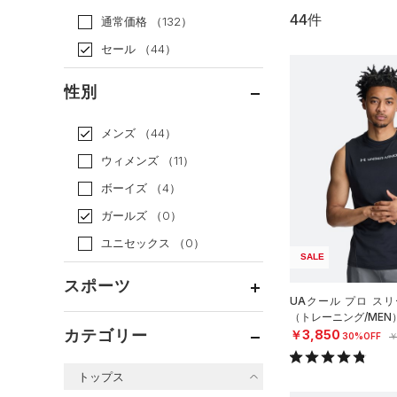
44件
通常価格
（132）
セール
（44）
性別
メンズ
（44）
ウィメンズ
（11）
ボーイズ
（4）
ガールズ
（0）
ユニセックス
（0）
SALE
スポーツ
UAクール プロ ス
（トレーニング/MEN
ベースボール
（8）
カテゴリー
￥3,850
30%OFF
￥
バスケットボール
（2）
トップス
ゴルフ
（9）