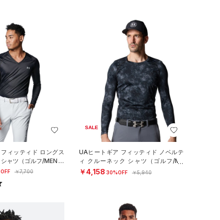
SALE
 フィッティド ロングス
UAヒートギア フィッティド ノベルテ
クシャツ（ゴルフ/MEN）
ィ クルーネック シャツ（ゴルフ/ME
N）
￥4,158
OFF
￥7,700
30%OFF
￥5,940