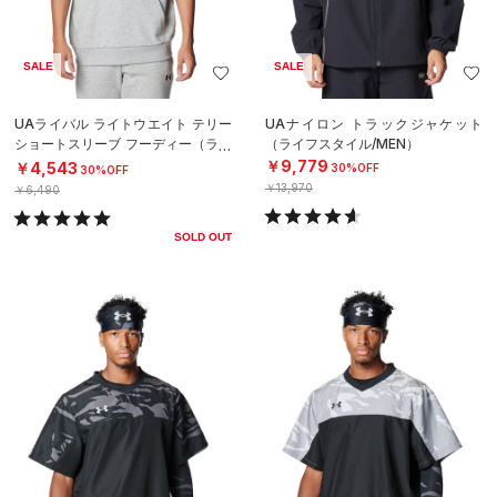
SALE
SALE
UAライバル ライトウエイト テリー
UAナイロン トラックジャケット
ショートスリーブ フーディー（ライ
（ライフスタイル/MEN）
フスタイル/MEN）
￥9,779
￥4,543
30%OFF
30%OFF
￥13,970
￥6,490
SOLD OUT