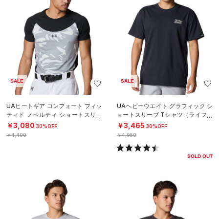
SALE
SALE
UAヒートギア コンフォート フィッ
UAヘビーウエイト グラフィック シ
ティド ノベルティ ショートスリー
ョートスリーブ Tシャツ（ライフス
ブ クルーネック シャツ（ベースボ
タイル/MEN）
￥3,080
￥3,465
30%OFF
30%OFF
ール
￥4,400
￥4,950
SOLD OUT