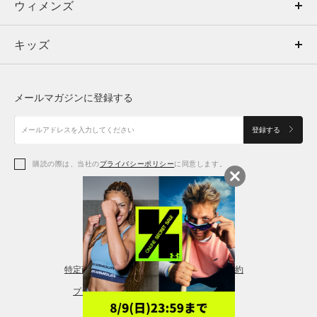
ウィメンズ
トップス
ウィメンズ
キッズ
トップス
ボトムス
キッズ
トップス
ボトムス
シューズ
シューズ
メールマガジンに登録する
ボトムス
シューズ
アクセサリー
アクセサリー
登録する
シューズ
アクセサリー
購読の際は、当社の
プライバシーポリシー
に同意します。
アクセサリー
スポーツブラ
レギンス＆タイツ
特定商取引法に基づく通販の表記
会員規約
プライバシーポリシー