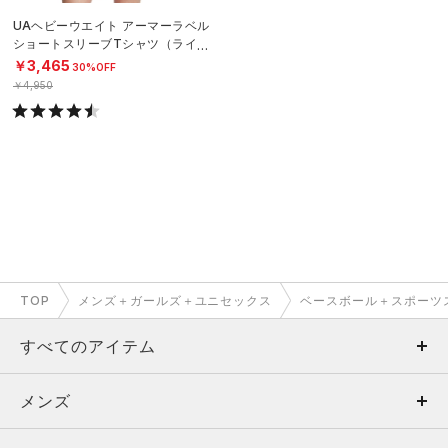
UAヘビーウエイト アーマーラベル
ショートスリーブTシャツ（ライフ
スタイル/MEN）
￥3,465
30%OFF
￥4,950
TOP
メンズ＋ガールズ＋ユニセックス
ベースボール＋スポーツ
すべてのアイテム
メンズ
メンズ