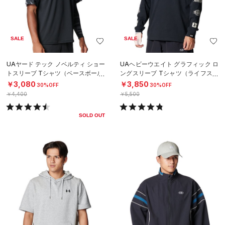
SALE
SALE
UAヤード テック ノベルティ ショー
UAヘビーウエイト グラフィック ロ
トスリーブ Tシャツ（ベースボール/
ングスリーブ Tシャツ（ライフスタ
MEN）
イル/MEN）
￥3,080
￥3,850
30%OFF
30%OFF
￥4,400
￥5,500
SOLD OUT