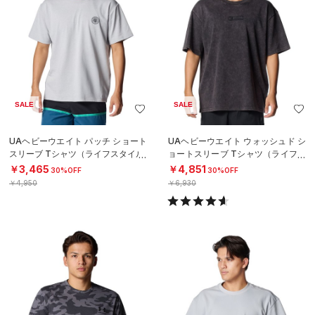
SALE
SALE
UAヘビーウエイト パッチ ショート
UAヘビーウエイト ウォッシュド シ
スリーブ Tシャツ（ライフスタイル/
ョートスリーブ Tシャツ（ライフス
MEN）
タイル/MEN）
￥3,465
￥4,851
30%OFF
30%OFF
￥4,950
￥6,930