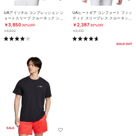
UAアイソチル コンプレッション シ
UAヒートギア コンフォート フィッ
ョートスリーブ クルーネック シャ
ティド スリーブレス クルーネック
ツ（ベースボール/MEN）
シャツ（ベースボール/MEN）
￥3,850
￥2,387
30%OFF
30%OFF
￥5,500
￥3,410
SOLD OUT
SALE