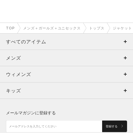
TOP
メンズ＋ガールズ＋ユニセックス
トップス
ジャケット
すべてのアイテム
メンズ
メンズ
ウィメンズ
トップス
ウィメンズ
キッズ
トップス
ボトムス
キッズ
トップス
ボトムス
シューズ
シューズ
メールマガジンに登録する
ボトムス
シューズ
アクセサリー
アクセサリー
登録する