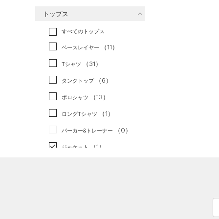
バスケットボール
（0）
トップス
ゴルフ
（0）
トレーニング
すべてのトップス
（1）
ランニング
（0）
（11）
ベースレイヤー
スポーツスタイル
（0）
（31）
Tシャツ
アメリカンフットボール
（6）
タンクトップ
（0）
（13）
ポロシャツ
サッカー
（0）
（1）
ロングTシャツ
リカバリー
（0）
（0）
パーカー&トレーナー
その他
（0）
（1）
ジャケット
（0）
ジャージ
（0）
ベスト
（0）
ダウン・コート
（0）
スポーツブラ