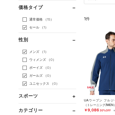
価格タイプ
1件
通常価格
（15）
セール
（1）
性別
メンズ
（1）
ウィメンズ
（0）
ボーイズ
（0）
ガールズ
（0）
ユニセックス
（0）
SALE
スポーツ
UAウーブン フルジ
（トレーニング/MEN
ベースボール
（0）
カテゴリー
￥9,086
30%OFF
￥