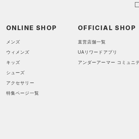
（0）
セットアップ
（0）
スイムウェア
ONLINE SHOP
OFFICIAL SHOP
ボトムス
アクセサリー
メンズ
直営店舗一覧
すべてのボトムス
シューズ
すべてのアクセサリー
（2）
ウィメンズ
UAリワードアプリ
レギンス&タイツ
すべてのシューズ
（1）
バックパック
（8）
キッズ
アンダーアーマー コミュニ
ショートパンツ
サイズ
（8）
スポーツシューズ
ショルダー＆トートバッグ
シューズ
（7）
パンツ(ロングパンツ)
（0）
サイズがありません。
カラー
（0）
スパイク
アクセサリー
（0）
スウェット＆フリース
（1）
サックパック
スポーツスタイルシューズ
特集ページ一覧
（0）
アンダーウェア
（7）
（1）
ウェストバッグ
（0）
ブラック
スカート
ホワイト
ブラウン
グリーン
（2）
サンダル
（1）
ダッフルバッグ
（1）
スイムウェア
（6）
キャップ＆ビーニー
ブルー
パープル
レッド
イエロー
（1）
ベルト