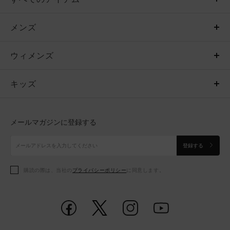
メンズ
メンズ
ウィメンズ
トップス
ウィメンズ
キッズ
トップス
ボトムス
キッズ
トップス
ボトムス
シューズ
シューズ
メールマガジンに登録する
ボトムス
シューズ
アクセサリー
アクセサリー
登録する
シューズ
アクセサリー
購読の際は、当社の
プライバシーポリシー
に同意します。
アクセサリー
スポーツブラ
レギンス＆タイツ