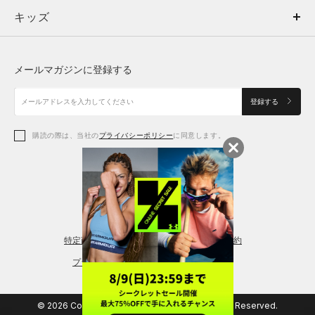
キッズ
トップス
ボトムス
キッズ
トップス
ボトムス
シューズ
シューズ
メールマガジンに登録する
ボトムス
シューズ
アクセサリー
アクセサリー
登録する
シューズ
アクセサリー
購読の際は、当社の
プライバシーポリシー
に同意します。
アクセサリー
スポーツブラ
レギンス＆タイツ
特定商取引法に基づく通販の表記
会員規約
プライバシーポリシー
© 2026 Copyright DOME Corporation. All Rights Reserved.