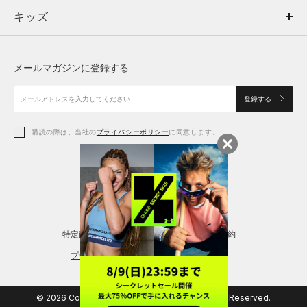
キッズ
トップス
ボトムス
キッズ
トップス
ボトムス
シューズ
シューズ
メールマガジンに登録する
ボトムス
シューズ
アクセサリー
アクセサリー
登録する
シューズ
アクセサリー
購読の際は、当社の
プライバシーポリシー
に同意します。
アクセサリー
スポーツブラ
レギンス＆タイツ
特定商取引法に基づく通販の表記
会員規約
プライバシーポリシー
© 2026 Copyright DOME Corporation. All Rights Reserved.